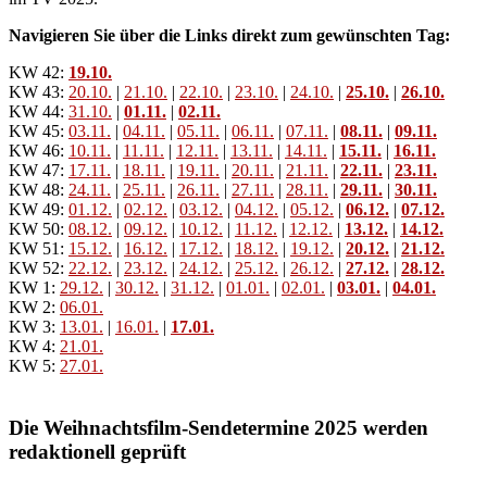
Navigieren Sie über die Links direkt zum gewünschten Tag:
KW 42:
19.10.
KW 43:
20.10.
|
21.10.
|
22.10.
|
23.10.
|
24.10.
|
25.10.
|
26.10.
KW 44:
31.10.
|
01.11.
|
02.11.
KW 45:
03.11.
|
04.11.
|
05.11.
|
06.11.
|
07.11.
|
08.11.
|
09.11.
KW 46:
10.11.
|
11.11.
|
12.11.
|
13.11.
|
14.11.
|
15.11.
|
16.11.
KW 47:
17.11.
|
18.11.
|
19.11.
|
20.11.
|
21.11.
|
22.11.
|
23.11.
KW 48:
24.11.
|
25.11.
|
26.11.
|
27.11.
|
28.11.
|
29.11.
|
30.11.
KW 49:
01.12.
|
02.12.
|
03.12.
|
04.12.
|
05.12.
|
06.12.
|
07.12.
KW 50:
08.12.
|
09.12.
|
10.12.
|
11.12.
|
12.12.
|
13.12.
|
14.12.
KW 51:
15.12.
|
16.12.
|
17.12.
|
18.12.
|
19.12.
|
20.12.
|
21.12.
KW 52:
22.12.
|
23.12.
|
24.12.
|
25.12.
|
26.12.
|
27.12.
|
28.12.
KW 1:
29.12.
|
30.12.
|
31.12.
|
01.01.
|
02.01.
|
03.01.
|
04.01.
KW 2:
06.01.
KW 3:
13.01.
|
16.01.
|
17.01.
KW 4:
21.01.
KW 5:
27.01.
Die Weihnachtsfilm-Sendetermine 2025 werden
redaktionell geprüft