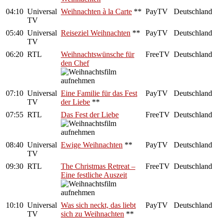
04:10
Universal
Weihnachten à la Carte
**
PayTV
Deutschland
TV
05:40
Universal
Reiseziel Weihnachten
**
PayTV
Deutschland
TV
06:20
RTL
Weihnachtswünsche für
FreeTV
Deutschland
den Chef
07:10
Universal
Eine Familie für das Fest
PayTV
Deutschland
TV
der Liebe
**
07:55
RTL
Das Fest der Liebe
FreeTV
Deutschland
08:40
Universal
Ewige Weihnachten
**
PayTV
Deutschland
TV
09:30
RTL
The Christmas Retreat –
FreeTV
Deutschland
Eine festliche Auszeit
10:10
Universal
Was sich neckt, das liebt
PayTV
Deutschland
TV
sich zu Weihnachten
**