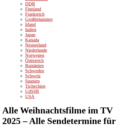
DDR
Finnland
Frankreich
Großbritannien
Irland
Italien
Japan
Kanada
Neuseeland
Niederlande
Norwegen
Österreich
Rumänien
Schweden
Schweiz
Spanien
Tschechien
UdSSR
USA
Alle Weihnachtsfilme im TV
2025 – Alle Sendetermine für