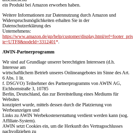
ein Produkt bei Amazon erworben haben.
Weitere Informationen zur Datennutzung durch Amazon und
Widerspruchsmöglichkeiten erhalten Sie in der
Datenschutzerklärung des
Unternehmens:
https://www.amazon.de/gp/help/customer/display.html/ref=footer_pri
ie=UTF8&nodeId=3312401
.
AWIN-Partnerprogramm
Wir sind auf Grundlage unserer berechtigten Interessen (d.h.
Interesse am
wirtschaftlichem Betrieb unseres Onlineangebotes im Sinne des Art.
6 Abs. 1 lit.
f. DSGVO) Teilnehmer des Partnerprogramms von AWIN AG,
Eichhornstraße 3, 10785
Berlin, Deutschland, das zur Bereitstellung eines Mediums für
Websites
konzipiert wurde, mittels dessen durch die Platzierung von
Werbeanzeigen und
Links zu AWIN Werbekostenerstattung verdient werden kann (sog.
Affiliate-System).
AWIN setzt Cookies ein, um die Herkunft des Vertragsschlusses
nachvollziehen zu