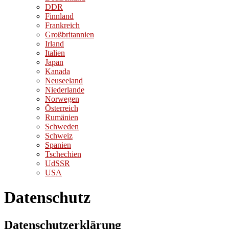
DDR
Finnland
Frankreich
Großbritannien
Irland
Italien
Japan
Kanada
Neuseeland
Niederlande
Norwegen
Österreich
Rumänien
Schweden
Schweiz
Spanien
Tschechien
UdSSR
USA
Datenschutz
Datenschutzerklärung