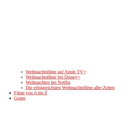
Weihnachtsfilme auf Apple TV+
Weihnachtsfilme bei Disney+
Weihnachten bei Netflix
Die erfolgreichsten Weihnachtsfilme aller Zeiten
Filme von A bis Z
Genre