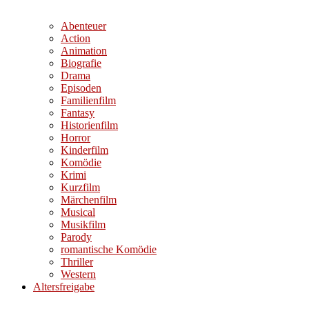
Abenteuer
Action
Animation
Biografie
Drama
Episoden
Familienfilm
Fantasy
Historienfilm
Horror
Kinderfilm
Komödie
Krimi
Kurzfilm
Märchenfilm
Musical
Musikfilm
Parody
romantische Komödie
Thriller
Western
Altersfreigabe