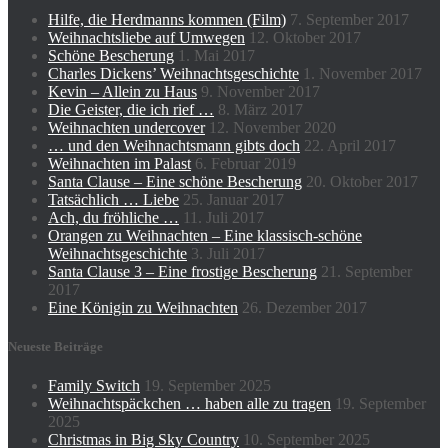
Hilfe, die Herdmanns kommen (Film)
7. September 2017
Weihnachtsliebe auf Umwegen
12. Oktober 2017
Schöne Bescherung
1. Mai 2017
Charles Dickens’ Weihnachtsgeschichte
1. November 2017
Kevin – Allein zu Haus
9. November 2017
Die Geister, die ich rief …
8. März 2017
Weihnachten undercover
12. November 2020
… und den Weihnachtsmann gibts doch
22. April 2017
Weihnachten im Palast
6. Februar 2019
Santa Clause – Eine schöne Bescherung
20. Oktober 2017
Tatsächlich … Liebe
25. Januar 2017
Ach, du fröhliche …
11. Juli 2017
Orangen zu Weihnachten – Eine klassisch-schöne
Weihnachtsgeschichte
3. Juli 2017
Santa Clause 3 – Eine frostige Bescherung
21. September
2017
Eine Königin zu Weihnachten
26. Dezember 2017
Neueste Beiträge
Family Switch
19. September 2025
Weihnachtspäckchen … haben alle zu tragen
19. September
2025
Christmas in Big Sky Country
10. September 2025