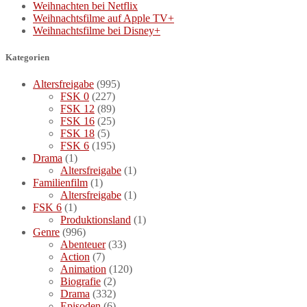
Weihnachten bei Netflix
Weihnachtsfilme auf Apple TV+
Weihnachtsfilme bei Disney+
Kategorien
Altersfreigabe
(995)
FSK 0
(227)
FSK 12
(89)
FSK 16
(25)
FSK 18
(5)
FSK 6
(195)
Drama
(1)
Altersfreigabe
(1)
Familienfilm
(1)
Altersfreigabe
(1)
FSK 6
(1)
Produktionsland
(1)
Genre
(996)
Abenteuer
(33)
Action
(7)
Animation
(120)
Biografie
(2)
Drama
(332)
Episoden
(6)