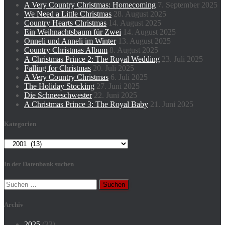
A Very Country Christmas: Homecoming
7. September 2025
We Need a Little Christmas
28. August 2025
Country Hearts Christmas
14. August 2025
Ein Weihnachtsbaum für Zwei
14. August 2025
Onneli und Anneli im Winter
13. August 2025
Country Christmas Album
8. August 2025
A Christmas Prince 2: The Royal Wedding
23. Juli 2025
Falling for Christmas
20. Juli 2025
A Very Country Christmas
6. Juli 2025
The Holiday Stocking
27. Juni 2025
Die Schneeschwester
22. Juni 2025
A Christmas Prince 3: The Royal Baby
21. Juni 2025
Kategorien
Kategorien
In der Datenbank suchen
Suchen
nach:
Archiv
2025
(33)