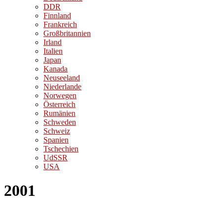
DDR
Finnland
Frankreich
Großbritannien
Irland
Italien
Japan
Kanada
Neuseeland
Niederlande
Norwegen
Österreich
Rumänien
Schweden
Schweiz
Spanien
Tschechien
UdSSR
USA
2001