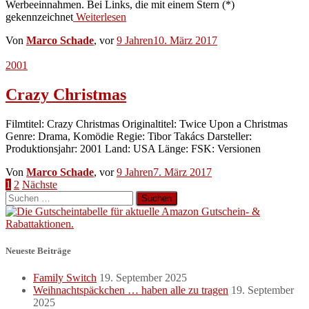
Werbeeinnahmen. Bei Links, die mit einem Stern (*)
gekennzeichnet
Weiterlesen
Von
Marco Schade
, vor
9 Jahren
10. März 2017
2001
Crazy Christmas
Filmtitel: Crazy Christmas Originaltitel: Twice Upon a Christmas
Genre: Drama, Komödie Regie: Tibor Takács Darsteller:
Produktionsjahr: 2001 Land: USA Länge: FSK: Versionen
Von
Marco Schade
, vor
9 Jahren
7. März 2017
Seitennummerierung
1
2
Nächste
Suchen
der
nach:
Beiträge
Neueste Beiträge
Family Switch
19. September 2025
Weihnachtspäckchen … haben alle zu tragen
19. September
2025