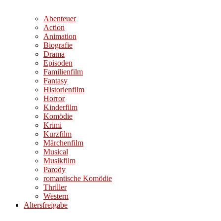
Abenteuer
Action
Animation
Biografie
Drama
Episoden
Familienfilm
Fantasy
Historienfilm
Horror
Kinderfilm
Komödie
Krimi
Kurzfilm
Märchenfilm
Musical
Musikfilm
Parody
romantische Komödie
Thriller
Western
Altersfreigabe