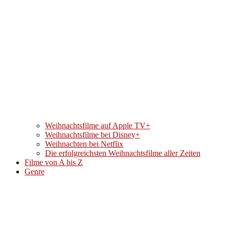
Weihnachtsfilme auf Apple TV+
Weihnachtsfilme bei Disney+
Weihnachten bei Netflix
Die erfolgreichsten Weihnachtsfilme aller Zeiten
Filme von A bis Z
Genre