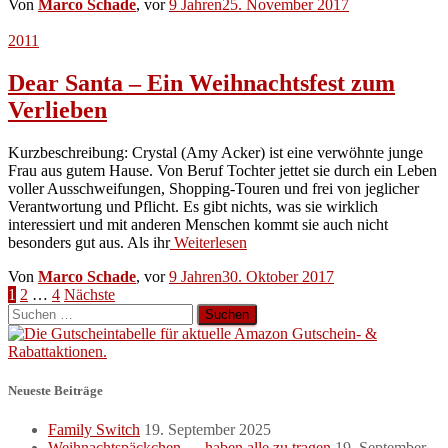
Von
Marco Schade
, vor
9 Jahren
25. November 2017
2011
Dear Santa – Ein Weihnachtsfest zum
Verlieben
Kurzbeschreibung: Crystal (Amy Acker) ist eine verwöhnte junge
Frau aus gutem Hause. Von Beruf Tochter jettet sie durch ein Leben
voller Ausschweifungen, Shopping-Touren und frei von jeglicher
Verantwortung und Pflicht. Es gibt nichts, was sie wirklich
interessiert und mit anderen Menschen kommt sie auch nicht
besonders gut aus. Als ihr
Weiterlesen
Von
Marco Schade
, vor
9 Jahren
30. Oktober 2017
Seitennummerierung
1
2
…
4
Nächste
Suchen
der
nach:
Beiträge
Neueste Beiträge
Family Switch
19. September 2025
Weihnachtspäckchen … haben alle zu tragen
19. September