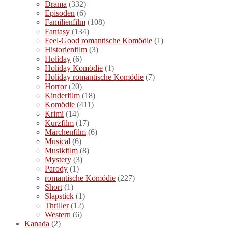
Drama
(332)
Episoden
(6)
Familienfilm
(108)
Fantasy
(134)
Feel-Good romantische Komödie
(1)
Historienfilm
(3)
Holiday
(6)
Holiday Komödie
(1)
Holiday romantische Komödie
(7)
Horror
(20)
Kinderfilm
(18)
Komödie
(411)
Krimi
(14)
Kurzfilm
(17)
Märchenfilm
(6)
Musical
(6)
Musikfilm
(8)
Mystery
(3)
Parody
(1)
romantische Komödie
(227)
Short
(1)
Slapstick
(1)
Thriller
(12)
Western
(6)
Kanada
(2)