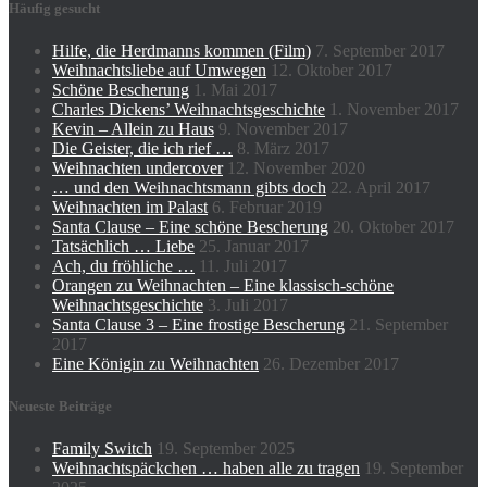
Häufig gesucht
Hilfe, die Herdmanns kommen (Film)
7. September 2017
Weihnachtsliebe auf Umwegen
12. Oktober 2017
Schöne Bescherung
1. Mai 2017
Charles Dickens’ Weihnachtsgeschichte
1. November 2017
Kevin – Allein zu Haus
9. November 2017
Die Geister, die ich rief …
8. März 2017
Weihnachten undercover
12. November 2020
… und den Weihnachtsmann gibts doch
22. April 2017
Weihnachten im Palast
6. Februar 2019
Santa Clause – Eine schöne Bescherung
20. Oktober 2017
Tatsächlich … Liebe
25. Januar 2017
Ach, du fröhliche …
11. Juli 2017
Orangen zu Weihnachten – Eine klassisch-schöne
Weihnachtsgeschichte
3. Juli 2017
Santa Clause 3 – Eine frostige Bescherung
21. September
2017
Eine Königin zu Weihnachten
26. Dezember 2017
Neueste Beiträge
Family Switch
19. September 2025
Weihnachtspäckchen … haben alle zu tragen
19. September