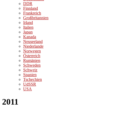
DDR
Finnland
Frankreich
Großbritannien
Irland
Italien
Japan
Kanada
Neuseeland
Niederlande
Norwegen
Österreich
Rumänien
Schweden
Schweiz
Spanien
Tschechien
UdSSR
USA
2011