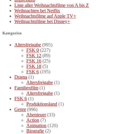
Liste aller Weihnachtsfilme von A bis Z
Weihnachten bei Netflix
Weihnachtsfilme auf Apple TV+
Weihnachtsfilme bei Disney+
Kategorien
Altersfreigabe
(995)
FSK 0
(227)
FSK 12
(89)
FSK 16
(25)
FSK 18
(5)
FSK 6
(195)
Drama
(1)
Altersfreigabe
(1)
Familienfilm
(1)
Altersfreigabe
(1)
FSK 6
(1)
Produktionsland
(1)
Genre
(996)
Abenteuer
(33)
Action
(7)
Animation
(120)
Biografie
(2)