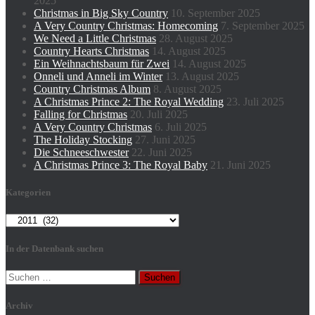
2025
Christmas in Big Sky Country
10. September 2025
A Very Country Christmas: Homecoming
7. September 2025
We Need a Little Christmas
28. August 2025
Country Hearts Christmas
14. August 2025
Ein Weihnachtsbaum für Zwei
14. August 2025
Onneli und Anneli im Winter
13. August 2025
Country Christmas Album
8. August 2025
A Christmas Prince 2: The Royal Wedding
23. Juli 2025
Falling for Christmas
20. Juli 2025
A Very Country Christmas
6. Juli 2025
The Holiday Stocking
27. Juni 2025
Die Schneeschwester
22. Juni 2025
A Christmas Prince 3: The Royal Baby
21. Juni 2025
Kategorien
Kategorien
In der Datenbank suchen
Suchen
nach:
Archiv