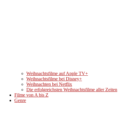
Weihnachtsfilme auf Apple TV+
Weihnachtsfilme bei Disney+
Weihnachten bei Netflix
Die erfolgreichsten Weihnachtsfilme aller Zeiten
Filme von A bis Z
Genre