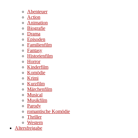
Abenteuer
Action
Animation
Biografie
Drama
Episoden
Familienfilm
Fantasy
Historienfilm
Horror
Kinderfilm
Komödie
Krimi
Kurzfilm
Märchenfilm
Musical
Musikfilm
Parody
romantische Komödie
Thriller
Western
Altersfreigabe