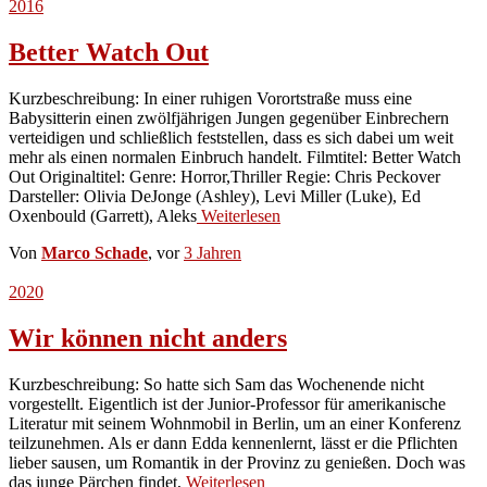
2016
Better Watch Out
Kurzbeschreibung: In einer ruhigen Vorortstraße muss eine
Babysitterin einen zwölfjährigen Jungen gegenüber Einbrechern
verteidigen und schließlich feststellen, dass es sich dabei um weit
mehr als einen normalen Einbruch handelt. Filmtitel: Better Watch
Out Originaltitel: Genre: Horror,Thriller Regie: Chris Peckover
Darsteller: Olivia DeJonge (Ashley), Levi Miller (Luke), Ed
Oxenbould (Garrett), Aleks
Weiterlesen
Von
Marco Schade
, vor
3 Jahren
2020
Wir können nicht anders
Kurzbeschreibung: So hatte sich Sam das Wochenende nicht
vorgestellt. Eigentlich ist der Junior-Professor für amerikanische
Literatur mit seinem Wohnmobil in Berlin, um an einer Konferenz
teilzunehmen. Als er dann Edda kennenlernt, lässt er die Pflichten
lieber sausen, um Romantik in der Provinz zu genießen. Doch was
das junge Pärchen findet,
Weiterlesen