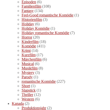
Episoden
(6)
Familienfilm
(108)
Fantasy
(134)
Feel-Good romantische Komödie
(1)
Historienfilm
(3)
Holiday
(6)
Holiday Komödie
(1)
Holiday romantische Komödie
(7)
Horror
(20)
Kinderfilm
(18)
Komödie
(411)
Krimi
(14)
Kurzfilm
(17)
Märchenfilm
(6)
Musical
(6)
Musikfilm
(8)
Mystery
(3)
Parody
(1)
romantische Komödie
(227)
Short
(1)
Slapstick
(1)
Thriller
(12)
Western
(6)
Kanada
(2)
Produktionsjahr
(2)