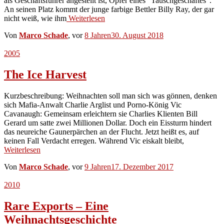
als Geschäftsführer angestellt ist, Opfer eines “Tauschgeschäftes”.
An seinen Platz kommt der junge farbige Bettler Billy Ray, der gar
nicht weiß, wie ihm
Weiterlesen
Von
Marco Schade
, vor
8 Jahren
30. August 2018
2005
The Ice Harvest
Kurzbeschreibung: Weihnachten soll man sich was gönnen, denken
sich Mafia-Anwalt Charlie Arglist und Porno-König Vic
Cavanaugh: Gemeinsam erleichtern sie Charlies Klienten Bill
Gerard um satte zwei Millionen Dollar. Doch ein Eissturm hindert
das neureiche Gaunerpärchen an der Flucht. Jetzt heißt es, auf
keinen Fall Verdacht erregen. Während Vic eiskalt bleibt,
Weiterlesen
Von
Marco Schade
, vor
9 Jahren
17. Dezember 2017
2010
Rare Exports – Eine
Weihnachtsgeschichte