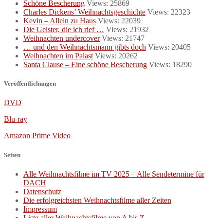
Schöne Bescherung
Views: 25869
Charles Dickens’ Weihnachtsgeschichte
Views: 22323
Kevin – Allein zu Haus
Views: 22039
Die Geister, die ich rief …
Views: 21932
Weihnachten undercover
Views: 21747
… und den Weihnachtsmann gibts doch
Views: 20405
Weihnachten im Palast
Views: 20262
Santa Clause – Eine schöne Bescherung
Views: 18290
Veröffentlichungen
DVD
Blu-ray
Amazon Prime Video
Seiten
Alle Weihnachtsfilme im TV 2025 – Alle Sendetermine für
DACH
Datenschutz
Die erfolgreichsten Weihnachtsfilme aller Zeiten
Impressum
Liste aller Weihnachtsfilme von A bis Z