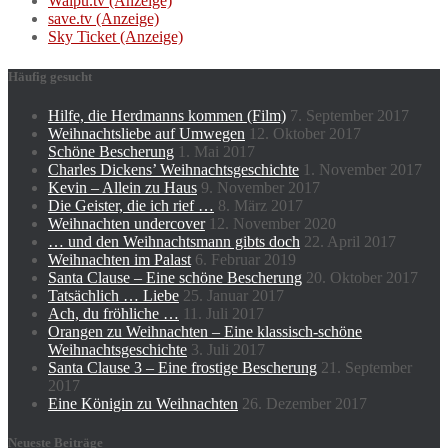
Waipu.tv (Anzeige)
save.tv (Anzeige)
Sky Ticket (Anzeige)
Häufig gesucht
Hilfe, die Herdmanns kommen (Film)
7. September 2017
Weihnachtsliebe auf Umwegen
12. Oktober 2017
Schöne Bescherung
1. Mai 2017
Charles Dickens’ Weihnachtsgeschichte
1. November 2017
Kevin – Allein zu Haus
9. November 2017
Die Geister, die ich rief …
8. März 2017
Weihnachten undercover
12. November 2020
… und den Weihnachtsmann gibts doch
22. April 2017
Weihnachten im Palast
6. Februar 2019
Santa Clause – Eine schöne Bescherung
20. Oktober 2017
Tatsächlich … Liebe
25. Januar 2017
Ach, du fröhliche …
11. Juli 2017
Orangen zu Weihnachten – Eine klassisch-schöne
Weihnachtsgeschichte
3. Juli 2017
Santa Clause 3 – Eine frostige Bescherung
21. September
2017
Eine Königin zu Weihnachten
26. Dezember 2017
Neueste Beiträge