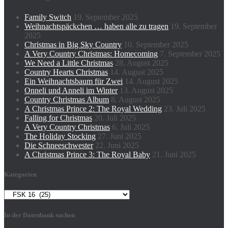
Family Switch
19. September 2025
Weihnachtspäckchen … haben alle zu tragen
19. September
2025
Christmas in Big Sky Country
10. September 2025
A Very Country Christmas: Homecoming
7. September 2025
We Need a Little Christmas
28. August 2025
Country Hearts Christmas
14. August 2025
Ein Weihnachtsbaum für Zwei
14. August 2025
Onneli und Anneli im Winter
13. August 2025
Country Christmas Album
8. August 2025
A Christmas Prince 2: The Royal Wedding
23. Juli 2025
Falling for Christmas
20. Juli 2025
A Very Country Christmas
6. Juli 2025
The Holiday Stocking
27. Juni 2025
Die Schneeschwester
22. Juni 2025
A Christmas Prince 3: The Royal Baby
21. Juni 2025
Kategorien
Kategorien
In der Datenbank suchen