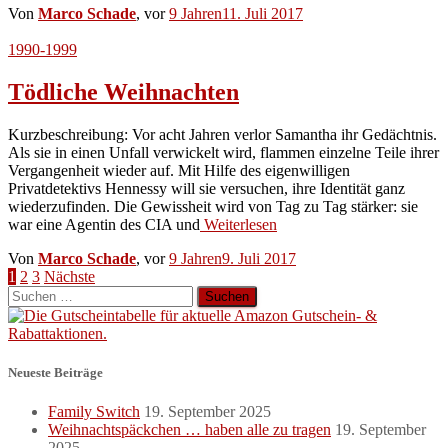
Von
Marco Schade
, vor
9 Jahren
11. Juli 2017
1990-1999
Tödliche Weihnachten
Kurzbeschreibung: Vor acht Jahren verlor Samantha ihr Gedächtnis.
Als sie in einen Unfall verwickelt wird, flammen einzelne Teile ihrer
Vergangenheit wieder auf. Mit Hilfe des eigenwilligen
Privatdetektivs Hennessy will sie versuchen, ihre Identität ganz
wiederzufinden. Die Gewissheit wird von Tag zu Tag stärker: sie
war eine Agentin des CIA und
Weiterlesen
Von
Marco Schade
, vor
9 Jahren
9. Juli 2017
Seitennummerierung
1
2
3
Nächste
Suchen
der
nach:
Beiträge
Neueste Beiträge
Family Switch
19. September 2025
Weihnachtspäckchen … haben alle zu tragen
19. September
2025