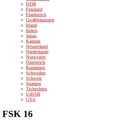
DDR
Finnland
Frankreich
Großbritannien
Irland
Italien
Japan
Kanada
Neuseeland
Niederlande
Norwegen
Österreich
Rumänien
Schweden
Schweiz
Spanien
Tschechien
UdSSR
USA
FSK 16