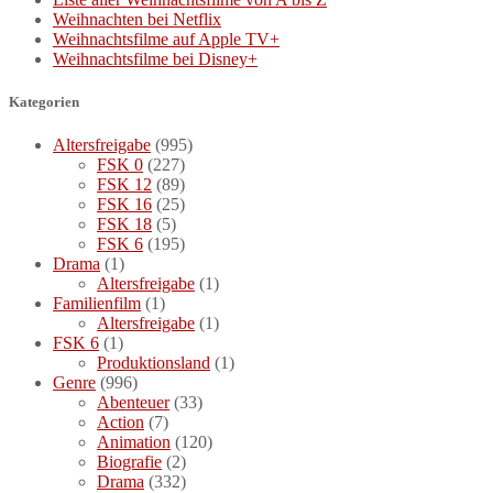
Weihnachten bei Netflix
Weihnachtsfilme auf Apple TV+
Weihnachtsfilme bei Disney+
Kategorien
Altersfreigabe
(995)
FSK 0
(227)
FSK 12
(89)
FSK 16
(25)
FSK 18
(5)
FSK 6
(195)
Drama
(1)
Altersfreigabe
(1)
Familienfilm
(1)
Altersfreigabe
(1)
FSK 6
(1)
Produktionsland
(1)
Genre
(996)
Abenteuer
(33)
Action
(7)
Animation
(120)
Biografie
(2)
Drama
(332)