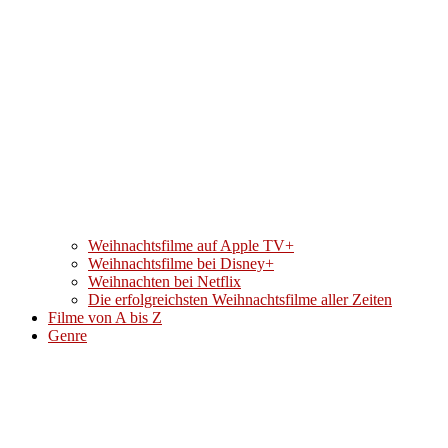
Weihnachtsfilme auf Apple TV+
Weihnachtsfilme bei Disney+
Weihnachten bei Netflix
Die erfolgreichsten Weihnachtsfilme aller Zeiten
Filme von A bis Z
Genre