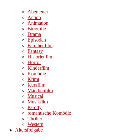
Abenteuer
Action
Animation
Biografie
Drama
Episoden
Familienfilm
Fantasy
Historienfilm
Horror
Kinderfilm
Komödie
Krimi
Kurzfilm
Märchenfilm
Musical
Musikfilm
Parody
romantische Komödie
Thriller
Western
Altersfreigabe