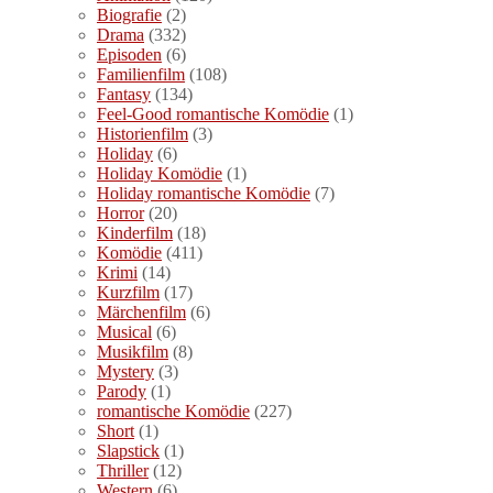
Biografie
(2)
Drama
(332)
Episoden
(6)
Familienfilm
(108)
Fantasy
(134)
Feel-Good romantische Komödie
(1)
Historienfilm
(3)
Holiday
(6)
Holiday Komödie
(1)
Holiday romantische Komödie
(7)
Horror
(20)
Kinderfilm
(18)
Komödie
(411)
Krimi
(14)
Kurzfilm
(17)
Märchenfilm
(6)
Musical
(6)
Musikfilm
(8)
Mystery
(3)
Parody
(1)
romantische Komödie
(227)
Short
(1)
Slapstick
(1)
Thriller
(12)
Western
(6)