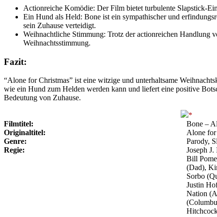
Actionreiche Komödie: Der Film bietet turbulente Slapstick-Ei
Ein Hund als Held: Bone ist ein sympathischer und erfindungsre
sein Zuhause verteidigt.
Weihnachtliche Stimmung: Trotz der actionreichen Handlung ver
Weihnachtsstimmung.
Fazit:
“Alone for Christmas” ist eine witzige und unterhaltsame Weihnachtsk
wie ein Hund zum Helden werden kann und liefert eine positive Botsc
Bedeutung von Zuhause.
Filmtitel:
Bone – Al
Originaltitel:
Alone for
Genre:
Parody, S
Regie:
Joseph J.
Bill Pome
(Dad), Ki
Sorbo (Qu
Justin Ho
Nation (
(Columbus
Hitchcock