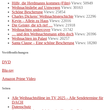
Hilfe, die Herdmanns kommen (Film)
Views: 50949
Weihnachtsliebe auf Umwegen
Views: 30163
Schöne Bescherung
Views: 25854
Charles Dickens’ Weihnachtsgeschichte
Views: 22296
Kevin – Allein zu Haus
Views: 22016
Die Geister, die ich rief …
Views: 21918
Weihnachten undercover
Views: 21742
… und den Weihnachtsmann gibts doch
Views: 20396
Weihnachten im Palast
Views: 20257
Santa Clause – Eine schöne Bescherung
Views: 18280
Veröffentlichungen
DVD
Blu-ray
Amazon Prime Video
Seiten
Alle Weihnachtsfilme im TV 2025 – Alle Sendetermine für
DACH
Datenschutz