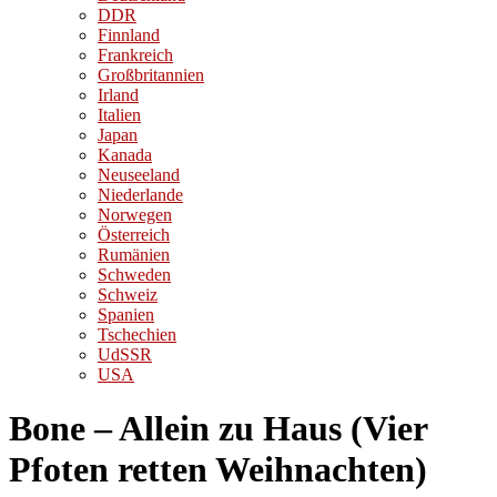
DDR
Finnland
Frankreich
Großbritannien
Irland
Italien
Japan
Kanada
Neuseeland
Niederlande
Norwegen
Österreich
Rumänien
Schweden
Schweiz
Spanien
Tschechien
UdSSR
USA
Bone – Allein zu Haus (Vier
Pfoten retten Weihnachten)