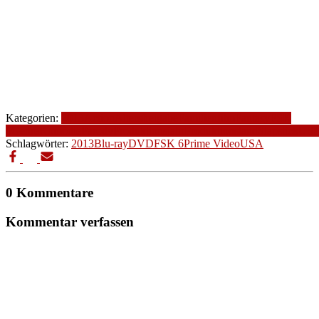
Kategorien:
2013
Action
Altersfreigabe
Familienfilm
Fantasy
FSK
6
Genre
Komödie
Parody
Produktionsjahr
Produktionsland
Slapstick
US
Schlagwörter:
2013
Blu-ray
DVD
FSK 6
Prime Video
USA
0 Kommentare
Kommentar verfassen