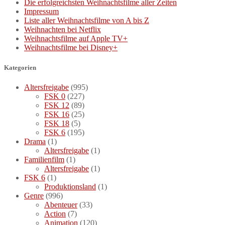
Die erfolgreichsten Weihnachtsfilme aller Zeiten
Impressum
Liste aller Weihnachtsfilme von A bis Z
Weihnachten bei Netflix
Weihnachtsfilme auf Apple TV+
Weihnachtsfilme bei Disney+
Kategorien
Altersfreigabe
(995)
FSK 0
(227)
FSK 12
(89)
FSK 16
(25)
FSK 18
(5)
FSK 6
(195)
Drama
(1)
Altersfreigabe
(1)
Familienfilm
(1)
Altersfreigabe
(1)
FSK 6
(1)
Produktionsland
(1)
Genre
(996)
Abenteuer
(33)
Action
(7)
Animation
(120)