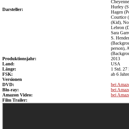
Cheyenne 
Hurley (S
Darsteller:
Hagen (Po
Courtice 
(Kid), No
Lebron (D
Sara Garr
S. Hender
(Backgrou
person), 
(Backgro
Produktionsjahr:
2013
Land:
USA
Länge:
1 Std. 27
FSK:
ab 6 Jahr
Versionen
DVD:
bei Amaz
Blu-ray:
bei Amaz
Amazon Video:
bei Amaz
Film Trailer: