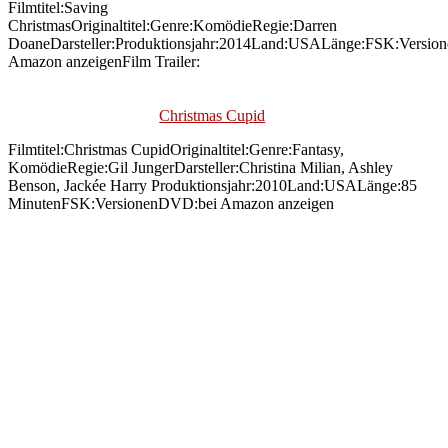
Filmtitel:Saving
ChristmasOriginaltitel:Genre:KomödieRegie:Darren
DoaneDarsteller:Produktionsjahr:2014Land:USALänge:FSK:Versio
Amazon anzeigenFilm Trailer:
Christmas Cupid
Filmtitel:Christmas CupidOriginaltitel:Genre:Fantasy,
KomödieRegie:Gil JungerDarsteller:Christina Milian, Ashley
Benson, Jackée Harry Produktionsjahr:2010Land:USALänge:85
MinutenFSK:VersionenDVD:bei Amazon anzeigen