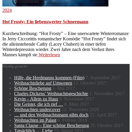
2024
Hot Frosty: Ein liebenswerter Schneemann
Kurzbeschreibung: “Hot Frosty” – Eine unerwartete Winterromanze
In Jerry Ciccorittis romantischer Komödie “Hot Frosty” findet sich
die alleinstehende Cathy (Lacey Chabert) in einer tiefen
Winterdepression wieder. Zwei Jahre nach dem Verlust ihres
Mannes kämpft sie
Weiterlesen
Häufig gesucht
Hilfe, die Herdmanns kommen (Film)
7. September 2017
Weihnachtsliebe auf Umwegen
12. Oktober 2017
Schöne Bescherung
1. Mai 2017
Charles Dickens’ Weihnachtsgeschichte
1. November 2017
Kevin – Allein zu Haus
9. November 2017
Die Geister, die ich rief …
8. März 2017
Weihnachten undercover
12. November 2020
… und den Weihnachtsmann gibts doch
22. April 2017
Weihnachten im Palast
6. Februar 2019
Santa Clause – Eine schöne Bescherung
20. Oktober 2017
Tatsächlich … Liebe
25. Januar 2017