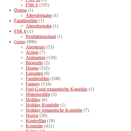
FSK 6
(195)
Drama
(1)
Altersfreigabe
(1)
Familienfilm
(1)
Altersfreigabe
(1)
FSK 6
(1)
Produktionsland
(1)
Genre
(996)
Abenteuer
(33)
Action
(7)
Animation
(120)
Biografie
(2)
Drama
(332)
Episoden
(6)
Familienfilm
(108)
Fantasy
(134)
Feel-Good romantische Komödie
(1)
Historienfilm
(3)
Holiday
(6)
Holiday Komödie
(1)
Holiday romantische Komödie
(7)
Horror
(20)
Kinderfilm
(18)
Komödie
(411)