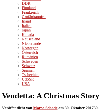
DDR
Finnland
Frankreich
Großbritannien
Irland
Italien
Japan
Kanada
Neuseeland
Niederlande
Norwegen
Österreich
Rumänien
Schweden
Schweiz
Spanien
Tschechien
UdSSR
USA
Vendetta: A Christmas Story
Veröffentlicht von
Marco Schade
am
30. Oktober 2017
30.