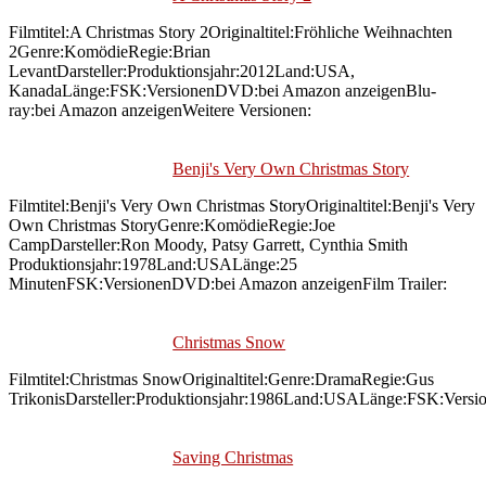
Filmtitel:A Christmas Story 2Originaltitel:Fröhliche Weihnachten
2Genre:KomödieRegie:Brian
LevantDarsteller:Produktionsjahr:2012Land:USA,
KanadaLänge:FSK:VersionenDVD:bei Amazon anzeigenBlu-
ray:bei Amazon anzeigenWeitere Versionen:
Benji's Very Own Christmas Story
Filmtitel:Benji's Very Own Christmas StoryOriginaltitel:Benji's Very
Own Christmas StoryGenre:KomödieRegie:Joe
CampDarsteller:Ron Moody, Patsy Garrett, Cynthia Smith
Produktionsjahr:1978Land:USALänge:25
MinutenFSK:VersionenDVD:bei Amazon anzeigenFilm Trailer:
Christmas Snow
Filmtitel:Christmas SnowOriginaltitel:Genre:DramaRegie:Gus
TrikonisDarsteller:Produktionsjahr:1986Land:USALänge:FSK:Versi
Saving Christmas