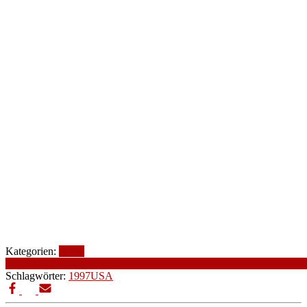
Kategorien:
1990-
1999
Action
Altersfreigabe
Genre
Komödie
Produktionsjahr
Produktions
Schlagwörter:
1997
USA