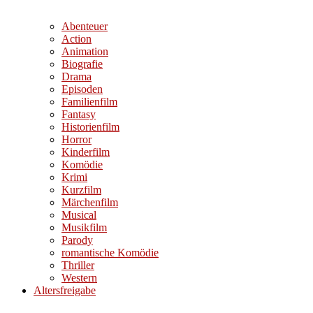
Abenteuer
Action
Animation
Biografie
Drama
Episoden
Familienfilm
Fantasy
Historienfilm
Horror
Kinderfilm
Komödie
Krimi
Kurzfilm
Märchenfilm
Musical
Musikfilm
Parody
romantische Komödie
Thriller
Western
Altersfreigabe