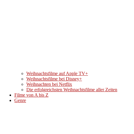
Weihnachtsfilme auf Apple TV+
Weihnachtsfilme bei Disney+
Weihnachten bei Netflix
Die erfolgreichsten Weihnachtsfilme aller Zeiten
Filme von A bis Z
Genre