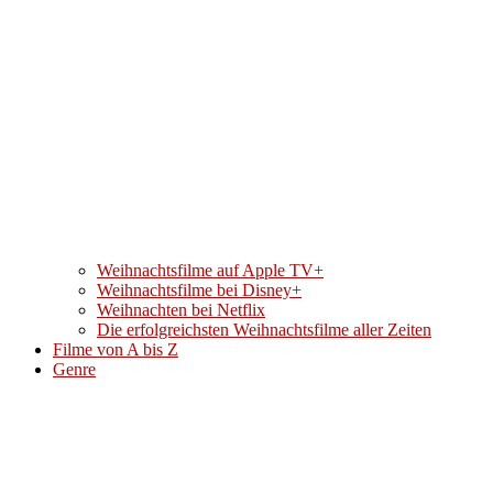
Weihnachtsfilme auf Apple TV+
Weihnachtsfilme bei Disney+
Weihnachten bei Netflix
Die erfolgreichsten Weihnachtsfilme aller Zeiten
Filme von A bis Z
Genre