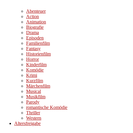
Abenteuer
Action
Animation
Biografie
Drama
Episoden
Familienfilm
Fantasy
Historienfilm
Horror
Kinderfilm
Komödie
Krimi
Kurzfilm
Märchenfilm
Musical
Musikfilm
Parody
romantische Komödie
Thriller
Western
Altersfreigabe