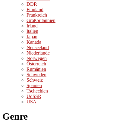
DDR
Finnland
Frankreich
Großbritannien
Irland
Italien
Japan
Kanada
Neuseeland
Niederlande
Norwegen
Österreich
Rumänien
Schweden
Schweiz
Spanien
Tschechien
UdSSR
USA
Genre