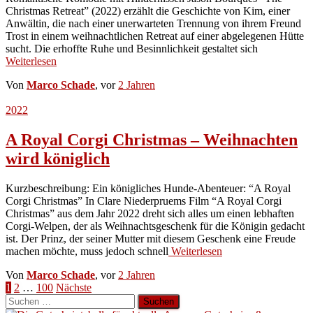
Christmas Retreat” (2022) erzählt die Geschichte von Kim, einer
Anwältin, die nach einer unerwarteten Trennung von ihrem Freund
Trost in einem weihnachtlichen Retreat auf einer abgelegenen Hütte
sucht. Die erhoffte Ruhe und Besinnlichkeit gestaltet sich
Weiterlesen
Von
Marco Schade
, vor
2 Jahren
2022
A Royal Corgi Christmas – Weihnachten
wird königlich
Kurzbeschreibung: Ein königliches Hunde-Abenteuer: “A Royal
Corgi Christmas” In Clare Niederpruems Film “A Royal Corgi
Christmas” aus dem Jahr 2022 dreht sich alles um einen lebhaften
Corgi-Welpen, der als Weihnachtsgeschenk für die Königin gedacht
ist. Der Prinz, der seiner Mutter mit diesem Geschenk eine Freude
machen möchte, muss jedoch schnell
Weiterlesen
Von
Marco Schade
, vor
2 Jahren
Seitennummerierung
1
2
…
100
Nächste
Suchen
der
nach: