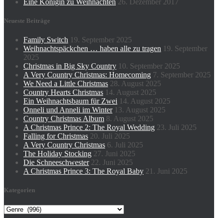
Eine Königin zu Weihnachten
26. Dezember 2017
Neueste Beiträge
Family Switch
19. September 2025
Weihnachtspäckchen … haben alle zu tragen
19. September
2025
Christmas in Big Sky Country
10. September 2025
A Very Country Christmas: Homecoming
7. September 2025
We Need a Little Christmas
28. August 2025
Country Hearts Christmas
14. August 2025
Ein Weihnachtsbaum für Zwei
14. August 2025
Onneli und Anneli im Winter
13. August 2025
Country Christmas Album
8. August 2025
A Christmas Prince 2: The Royal Wedding
23. Juli 2025
Falling for Christmas
20. Juli 2025
A Very Country Christmas
6. Juli 2025
The Holiday Stocking
27. Juni 2025
Die Schneeschwester
22. Juni 2025
A Christmas Prince 3: The Royal Baby
21. Juni 2025
Kategorien
Kategorien