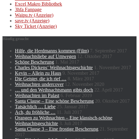
Excel Makro Bibliothek
3hfa Fanpage
Waipu.tv (Anzeige)
save.tv (Anzeige)
Sky Ticket (Anzeige)
Häufig gesucht
Hilfe, die Herdmanns kommen (Film)
7. September 2017
Weihnachtsliebe auf Umwegen
12. Oktober 2017
Schöne Bescherung
1. Mai 2017
Charles Dickens’ Weihnachtsgeschichte
1. November 2017
Kevin – Allein zu Haus
9. November 2017
Die Geister, die ich rief …
8. März 2017
Weihnachten undercover
12. November 2020
… und den Weihnachtsmann gibts doch
22. April 2017
Weihnachten im Palast
6. Februar 2019
Santa Clause – Eine schöne Bescherung
20. Oktober 2017
Tatsächlich … Liebe
25. Januar 2017
Ach, du fröhliche …
11. Juli 2017
Orangen zu Weihnachten – Eine klassisch-schöne
Weihnachtsgeschichte
3. Juli 2017
Santa Clause 3 – Eine frostige Bescherung
21. September
2017