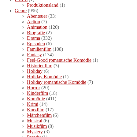
Produktionsland
(1)
Genre
(996)
Abenteuer
(33)
Action
(7)
Animation
(120)
Biografie
(2)
Drama
(332)
Episoden
(6)
Familienfilm
(108)
Fantasy
(134)
Feel-Good romantische Komödie
(1)
Historienfilm
(3)
Holiday
(6)
Holiday Komödie
(1)
Holiday romantische Komödie
(7)
Horror
(20)
Kinderfilm
(18)
Komödie
(411)
Krimi
(14)
Kurzfilm
(17)
Märchenfilm
(6)
Musical
(6)
Musikfilm
(8)
Mystery
(3)