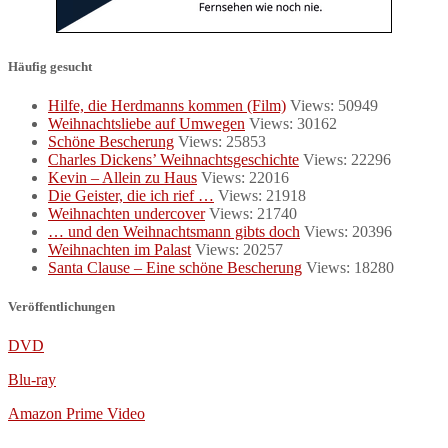
Häufig gesucht
Hilfe, die Herdmanns kommen (Film)
Views: 50949
Weihnachtsliebe auf Umwegen
Views: 30162
Schöne Bescherung
Views: 25853
Charles Dickens’ Weihnachtsgeschichte
Views: 22296
Kevin – Allein zu Haus
Views: 22016
Die Geister, die ich rief …
Views: 21918
Weihnachten undercover
Views: 21740
… und den Weihnachtsmann gibts doch
Views: 20396
Weihnachten im Palast
Views: 20257
Santa Clause – Eine schöne Bescherung
Views: 18280
Veröffentlichungen
DVD
Blu-ray
Amazon Prime Video