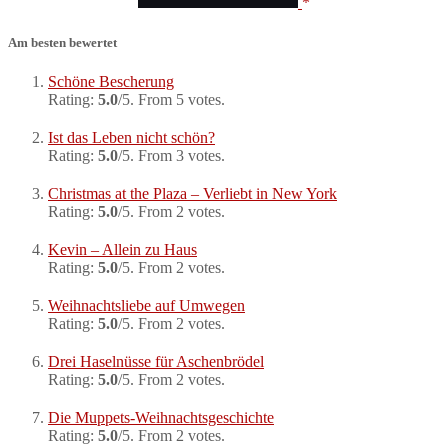
Am besten bewertet
Schöne Bescherung
Rating:
5.0
/5. From 5 votes.
Ist das Leben nicht schön?
Rating:
5.0
/5. From 3 votes.
Christmas at the Plaza – Verliebt in New York
Rating:
5.0
/5. From 2 votes.
Kevin – Allein zu Haus
Rating:
5.0
/5. From 2 votes.
Weihnachtsliebe auf Umwegen
Rating:
5.0
/5. From 2 votes.
Drei Haselnüsse für Aschenbrödel
Rating:
5.0
/5. From 2 votes.
Die Muppets-Weihnachtsgeschichte
Rating:
5.0
/5. From 2 votes.