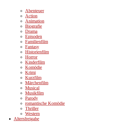
Abenteuer
Action
Animation
Biografie
Drama
Episoden
Familienfilm
Fantasy
Historienfilm
Horror
Kinderfilm
Komödie
Krimi
Kurzfilm
Märchenfilm
Musical
Musikfilm
Parody
romantische Komödie
Thriller
Western
Altersfreigabe