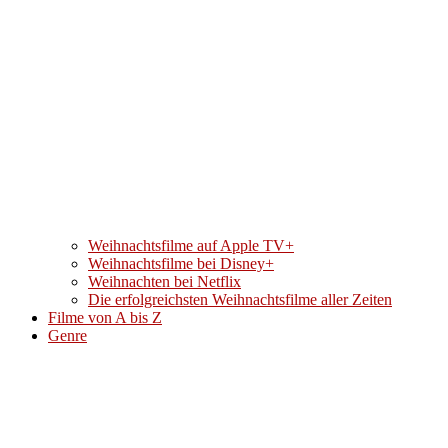
Weihnachtsfilme auf Apple TV+
Weihnachtsfilme bei Disney+
Weihnachten bei Netflix
Die erfolgreichsten Weihnachtsfilme aller Zeiten
Filme von A bis Z
Genre