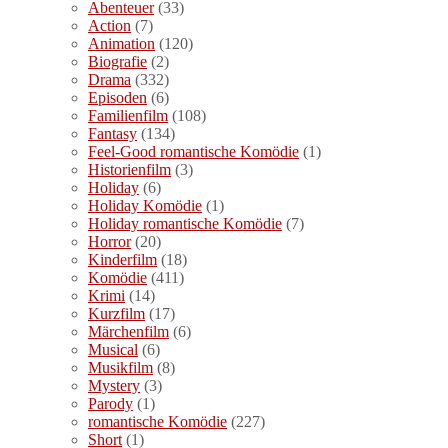
Abenteuer
(33)
Action
(7)
Animation
(120)
Biografie
(2)
Drama
(332)
Episoden
(6)
Familienfilm
(108)
Fantasy
(134)
Feel-Good romantische Komödie
(1)
Historienfilm
(3)
Holiday
(6)
Holiday Komödie
(1)
Holiday romantische Komödie
(7)
Horror
(20)
Kinderfilm
(18)
Komödie
(411)
Krimi
(14)
Kurzfilm
(17)
Märchenfilm
(6)
Musical
(6)
Musikfilm
(8)
Mystery
(3)
Parody
(1)
romantische Komödie
(227)
Short
(1)