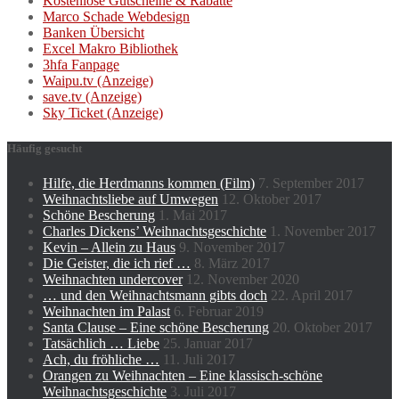
Kostenlose Gutscheine & Rabatte
Marco Schade Webdesign
Banken Übersicht
Excel Makro Bibliothek
3hfa Fanpage
Waipu.tv (Anzeige)
save.tv (Anzeige)
Sky Ticket (Anzeige)
Häufig gesucht
Hilfe, die Herdmanns kommen (Film)
7. September 2017
Weihnachtsliebe auf Umwegen
12. Oktober 2017
Schöne Bescherung
1. Mai 2017
Charles Dickens’ Weihnachtsgeschichte
1. November 2017
Kevin – Allein zu Haus
9. November 2017
Die Geister, die ich rief …
8. März 2017
Weihnachten undercover
12. November 2020
… und den Weihnachtsmann gibts doch
22. April 2017
Weihnachten im Palast
6. Februar 2019
Santa Clause – Eine schöne Bescherung
20. Oktober 2017
Tatsächlich … Liebe
25. Januar 2017
Ach, du fröhliche …
11. Juli 2017
Orangen zu Weihnachten – Eine klassisch-schöne
Weihnachtsgeschichte
3. Juli 2017