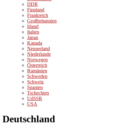
DDR
Finnland
Frankreich
Großbritannien
Irland
Italien
Japan
Kanada
Neuseeland
Niederlande
Norwegen
Österreich
Rumänien
Schweden
Schweiz
Spanien
Tschechien
UdSSR
USA
Deutschland