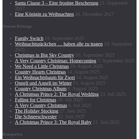
Santa Clause 3 – Eine frostige Bescherung
21. September
2017
Eine Königin zu Weihnachten
26. Dezember 2017
Neueste Beiträge
Family Switch
19. September 2025
Weihnachtspäckchen … haben alle zu tragen
19. September
2025
Christmas in Big Sky Country
10. September 2025
A Very Country Christmas: Homecoming
7. September 2025
We Need a Little Christmas
28. August 2025
Country Hearts Christmas
14. August 2025
Ein Weihnachtsbaum für Zwei
14. August 2025
Onneli und Anneli im Winter
13. August 2025
Country Christmas Album
8. August 2025
A Christmas Prince 2: The Royal Wedding
23. Juli 2025
Falling for Christmas
20. Juli 2025
A Very Country Christmas
6. Juli 2025
The Holiday Stocking
27. Juni 2025
Die Schneeschwester
22. Juni 2025
A Christmas Prince 3: The Royal Baby
21. Juni 2025
Kategorien