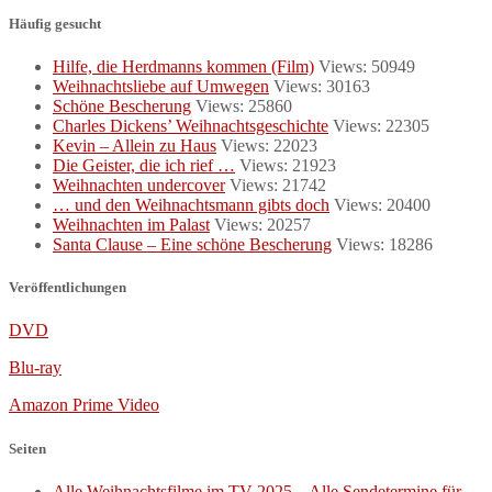
Häufig gesucht
Hilfe, die Herdmanns kommen (Film)
Views: 50949
Weihnachtsliebe auf Umwegen
Views: 30163
Schöne Bescherung
Views: 25860
Charles Dickens’ Weihnachtsgeschichte
Views: 22305
Kevin – Allein zu Haus
Views: 22023
Die Geister, die ich rief …
Views: 21923
Weihnachten undercover
Views: 21742
… und den Weihnachtsmann gibts doch
Views: 20400
Weihnachten im Palast
Views: 20257
Santa Clause – Eine schöne Bescherung
Views: 18286
Veröffentlichungen
DVD
Blu-ray
Amazon Prime Video
Seiten
Alle Weihnachtsfilme im TV 2025 – Alle Sendetermine für