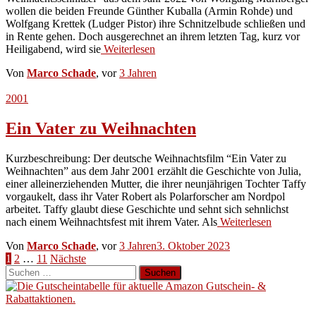
wollen die beiden Freunde Günther Kuballa (Armin Rohde) und
Wolfgang Krettek (Ludger Pistor) ihre Schnitzelbude schließen und
in Rente gehen. Doch ausgerechnet an ihrem letzten Tag, kurz vor
Heiligabend, wird sie
Weiterlesen
Von
Marco Schade
, vor
3 Jahren
2001
Ein Vater zu Weihnachten
Kurzbeschreibung: Der deutsche Weihnachtsfilm “Ein Vater zu
Weihnachten” aus dem Jahr 2001 erzählt die Geschichte von Julia,
einer alleinerziehenden Mutter, die ihrer neunjährigen Tochter Taffy
vorgaukelt, dass ihr Vater Robert als Polarforscher am Nordpol
arbeitet. Taffy glaubt diese Geschichte und sehnt sich sehnlichst
nach einem Weihnachtsfest mit ihrem Vater. Als
Weiterlesen
Von
Marco Schade
, vor
3 Jahren
3. Oktober 2023
Seitennummerierung
1
2
…
11
Nächste
Suchen
der
nach:
Beiträge