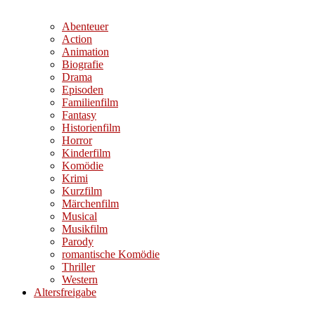
Abenteuer
Action
Animation
Biografie
Drama
Episoden
Familienfilm
Fantasy
Historienfilm
Horror
Kinderfilm
Komödie
Krimi
Kurzfilm
Märchenfilm
Musical
Musikfilm
Parody
romantische Komödie
Thriller
Western
Altersfreigabe