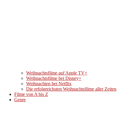
Weihnachtsfilme auf Apple TV+
Weihnachtsfilme bei Disney+
Weihnachten bei Netflix
Die erfolgreichsten Weihnachtsfilme aller Zeiten
Filme von A bis Z
Genre