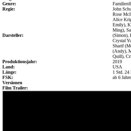
Genre:
Familienf
Regie:
John Schu
Rose McI
Alice Kri
Emily), 
Ming), Sa
Darsteller:
(Simon), R
Crystal Y
Sharif (M
(Andy), M
Quill), Cr
Produktionsjahr:
2019
Land:
USA
Länge:
1 Std. 24
FSK:
ab 6 Jahr
Versionen
Film Trailer: