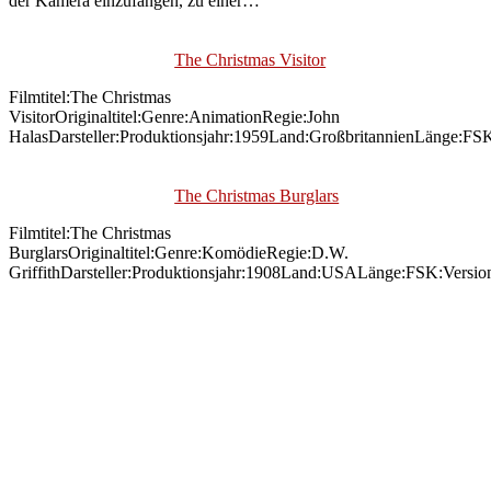
der Kamera einzufangen, zu einer…
The Christmas Visitor
Filmtitel:The Christmas
VisitorOriginaltitel:Genre:AnimationRegie:John
HalasDarsteller:Produktionsjahr:1959Land:GroßbritannienLänge:FS
The Christmas Burglars
Filmtitel:The Christmas
BurglarsOriginaltitel:Genre:KomödieRegie:D.W.
GriffithDarsteller:Produktionsjahr:1908Land:USALänge:FSK:Versio