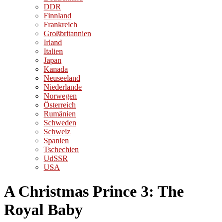
DDR
Finnland
Frankreich
Großbritannien
Irland
Italien
Japan
Kanada
Neuseeland
Niederlande
Norwegen
Österreich
Rumänien
Schweden
Schweiz
Spanien
Tschechien
UdSSR
USA
A Christmas Prince 3: The
Royal Baby