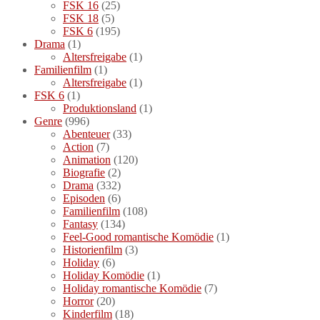
FSK 16
(25)
FSK 18
(5)
FSK 6
(195)
Drama
(1)
Altersfreigabe
(1)
Familienfilm
(1)
Altersfreigabe
(1)
FSK 6
(1)
Produktionsland
(1)
Genre
(996)
Abenteuer
(33)
Action
(7)
Animation
(120)
Biografie
(2)
Drama
(332)
Episoden
(6)
Familienfilm
(108)
Fantasy
(134)
Feel-Good romantische Komödie
(1)
Historienfilm
(3)
Holiday
(6)
Holiday Komödie
(1)
Holiday romantische Komödie
(7)
Horror
(20)
Kinderfilm
(18)