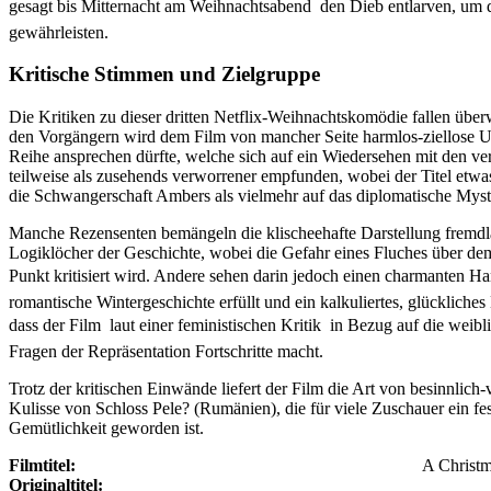
gesagt bis Mitternacht am Weihnachtsabend  den Dieb entlarven, um d
gewährleisten.
Kritische Stimmen und Zielgruppe
Die Kritiken zu dieser dritten Netflix-Weihnachtskomödie fallen über
den Vorgängern wird dem Film von mancher Seite harmlos-ziellose Unt
Reihe ansprechen dürfte, welche sich auf ein Wiedersehen mit den ve
teilweise als zusehends verworrener empfunden, wobei der Titel etwas
die Schwangerschaft Ambers als vielmehr auf das diplomatische Mys
Manche Rezensenten bemängeln die klischeehafte Darstellung fremd
Logiklöcher der Geschichte, wobei die Gefahr eines Fluches über de
Punkt kritisiert wird. Andere sehen darin jedoch einen charmanten Ha
romantische Wintergeschichte erfüllt und ein kalkuliertes, glückliches
dass der Film  laut einer feministischen Kritik  in Bezug auf die we
Fragen der Repräsentation Fortschritte macht.
Trotz der kritischen Einwände liefert der Film die Art von besinnlich
Kulisse von Schloss Pele? (Rumänien), die für viele Zuschauer ein fes
Gemütlichkeit geworden ist.
Filmtitel:
A Christm
Originaltitel: