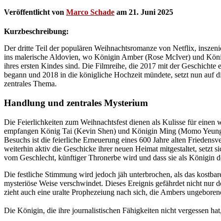
Veröffentlicht von
Marco Schade
am
21. Juni 2025
Kurzbeschreibung:
Der dritte Teil der populären Weihnachtsromanze von Netflix, inszeni
ins malerische Aldovien, wo Königin Amber (Rose McIver) und Köni
ihres ersten Kindes sind. Die Filmreihe, die 2017 mit der Geschichte 
begann und 2018 in die königliche Hochzeit mündete, setzt nun auf
zentrales Thema.
Handlung und zentrales Mysterium
Die Feierlichkeiten zum Weihnachtsfest dienen als Kulisse für einen
empfangen König Tai (Kevin Shen) und Königin Ming (Momo Yeung) d
Besuchs ist die feierliche Erneuerung eines 600 Jahre alten Friedens
weiterhin aktiv die Geschicke ihrer neuen Heimat mitgestaltet, setzt si
vom Geschlecht, künftiger Thronerbe wird und dass sie als Königin d
Die festliche Stimmung wird jedoch jäh unterbrochen, als das kostba
mysteriöse Weise verschwindet. Dieses Ereignis gefährdet nicht nur
zieht auch eine uralte Prophezeiung nach sich, die Ambers ungeboren
Die Königin, die ihre journalistischen Fähigkeiten nicht vergessen hat