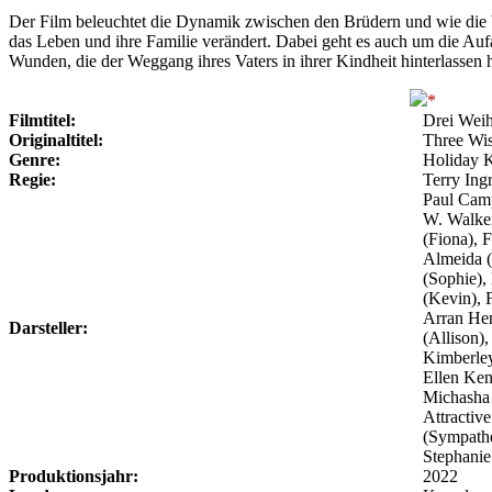
Der Film beleuchtet die Dynamik zwischen den Brüdern und wie die V
das Leben und ihre Familie verändert. Dabei geht es auch um die Auf
Wunden, die der Weggang ihres Vaters in ihrer Kindheit hinterlassen h
Filmtitel:
Drei Wei
Originaltitel:
Three Wi
Genre:
Holiday 
Regie:
Terry Ing
Paul Camp
W. Walker
(Fiona), 
Almeida (
(Sophie),
(Kevin), 
Arran He
Darsteller:
(Allison)
Kimberley
Ellen Ken
Michasha 
Attractiv
(Sympath
Stephanie
Produktionsjahr:
2022