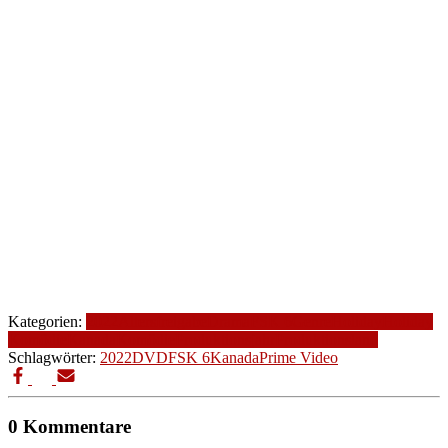
Kategorien:
2022
Altersfreigabe
Drama
FSK 6
Genre
Holiday
Holiday
Komödie
Kanada
Komödie
Produktionsjahr
Produktionsland
Schlagwörter:
2022
DVD
FSK 6
Kanada
Prime Video
0 Kommentare