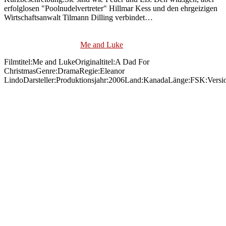
erfolglosen "Poolnudelvertreter" Hillmar Kess und den ehrgeizigen
Wirtschaftsanwalt Tilmann Dilling verbindet…
Me and Luke
Filmtitel:Me and LukeOriginaltitel:A Dad For
ChristmasGenre:DramaRegie:Eleanor
LindoDarsteller:Produktionsjahr:2006Land:KanadaLänge:FSK:Versi