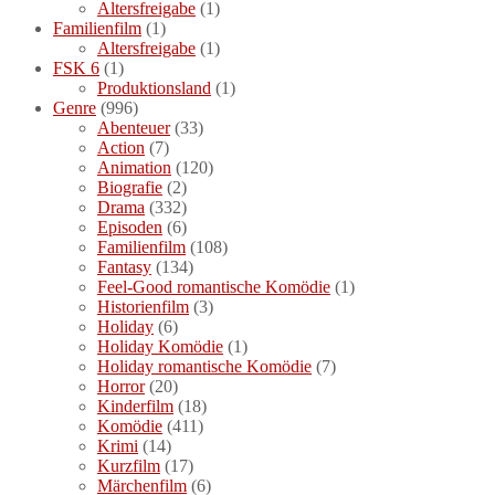
Altersfreigabe
(1)
Familienfilm
(1)
Altersfreigabe
(1)
FSK 6
(1)
Produktionsland
(1)
Genre
(996)
Abenteuer
(33)
Action
(7)
Animation
(120)
Biografie
(2)
Drama
(332)
Episoden
(6)
Familienfilm
(108)
Fantasy
(134)
Feel-Good romantische Komödie
(1)
Historienfilm
(3)
Holiday
(6)
Holiday Komödie
(1)
Holiday romantische Komödie
(7)
Horror
(20)
Kinderfilm
(18)
Komödie
(411)
Krimi
(14)
Kurzfilm
(17)
Märchenfilm
(6)