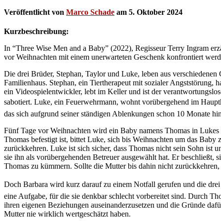
Veröffentlicht von
Marco Schade
am
5. Oktober 2024
Kurzbeschreibung:
In “Three Wise Men and a Baby” (2022), Regisseur Terry Ingram erzä
vor Weihnachten mit einem unerwarteten Geschenk konfrontiert we
Die drei Brüder, Stephan, Taylor und Luke, leben aus verschiedenen 
Familienhaus. Stephan, ein Tiertherapeut mit sozialer Angststörung, h
ein Videospielentwickler, lebt im Keller und ist der verantwortungslo
sabotiert. Luke, ein Feuerwehrmann, wohnt vorübergehend im Haupthau
das sich aufgrund seiner ständigen Ablenkungen schon 10 Monate hin
Fünf Tage vor Weihnachten wird ein Baby namens Thomas in Lukes F
Thomas befestigt ist, bittet Luke, sich bis Weihnachten um das Bab
zurückkehren. Luke ist sich sicher, dass Thomas nicht sein Sohn ist 
sie ihn als vorübergehenden Betreuer ausgewählt hat. Er beschließt, 
Thomas zu kümmern. Sollte die Mutter bis dahin nicht zurückkehren
Doch Barbara wird kurz darauf zu einem Notfall gerufen und die dre
eine Aufgabe, für die sie denkbar schlecht vorbereitet sind. Durch 
ihren eigenen Beziehungen auseinanderzusetzen und die Gründe dafür
Mutter nie wirklich wertgeschätzt haben.