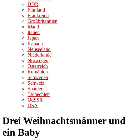
DDR
Finnland
Frankreich
Großbritannien
Irland
Italien
Japan
Kanada
Neuseeland
Niederlande
Norwegen
Österreich
Rumänien
Schweden
Schweiz
Spanien
Tschechien
UdSSR
USA
Drei Weihnachtsmänner und
ein Baby