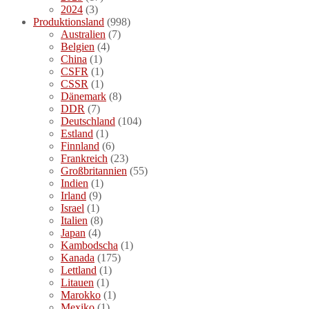
2024
(3)
Produktionsland
(998)
Australien
(7)
Belgien
(4)
China
(1)
CSFR
(1)
CSSR
(1)
Dänemark
(8)
DDR
(7)
Deutschland
(104)
Estland
(1)
Finnland
(6)
Frankreich
(23)
Großbritannien
(55)
Indien
(1)
Irland
(9)
Israel
(1)
Italien
(8)
Japan
(4)
Kambodscha
(1)
Kanada
(175)
Lettland
(1)
Litauen
(1)
Marokko
(1)
Mexiko
(1)