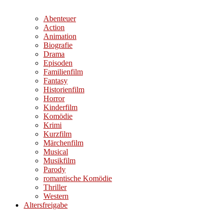
Abenteuer
Action
Animation
Biografie
Drama
Episoden
Familienfilm
Fantasy
Historienfilm
Horror
Kinderfilm
Komödie
Krimi
Kurzfilm
Märchenfilm
Musical
Musikfilm
Parody
romantische Komödie
Thriller
Western
Altersfreigabe