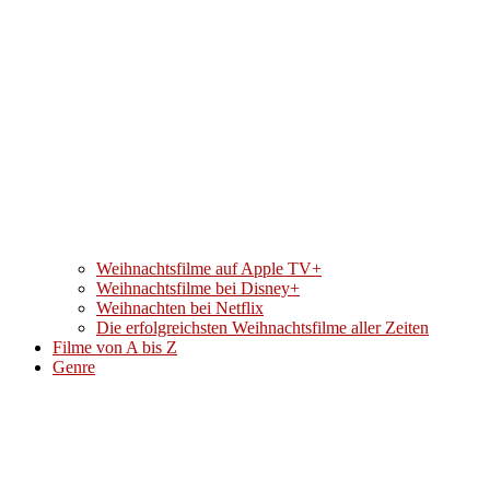
Weihnachtsfilme auf Apple TV+
Weihnachtsfilme bei Disney+
Weihnachten bei Netflix
Die erfolgreichsten Weihnachtsfilme aller Zeiten
Filme von A bis Z
Genre