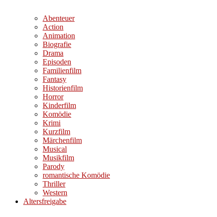
Abenteuer
Action
Animation
Biografie
Drama
Episoden
Familienfilm
Fantasy
Historienfilm
Horror
Kinderfilm
Komödie
Krimi
Kurzfilm
Märchenfilm
Musical
Musikfilm
Parody
romantische Komödie
Thriller
Western
Altersfreigabe