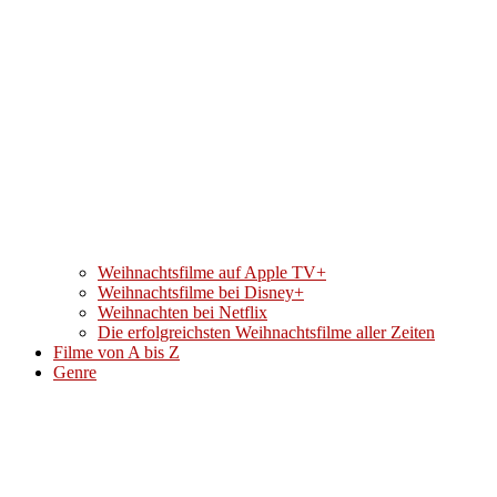
Weihnachtsfilme auf Apple TV+
Weihnachtsfilme bei Disney+
Weihnachten bei Netflix
Die erfolgreichsten Weihnachtsfilme aller Zeiten
Filme von A bis Z
Genre