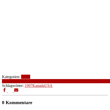
Kategorien:
1990-
1999
Altersfreigabe
Fantasy
Genre
Kanada
Produktionsjahr
Produktions
Schlagwörter:
1997
Kanada
USA
0 Kommentare