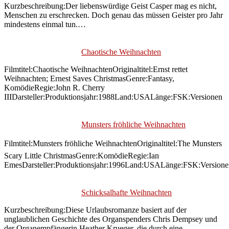
Kurzbeschreibung:Der liebenswürdige Geist Casper mag es nicht,
Menschen zu erschrecken. Doch genau das müssen Geister pro Jahr
mindestens einmal tun.…
Chaotische Weihnachten
Filmtitel:Chaotische WeihnachtenOriginaltitel:Ernst rettet
Weihnachten; Ernest Saves ChristmasGenre:Fantasy,
KomödieRegie:John R. Cherry
IIIDarsteller:Produktionsjahr:1988Land:USALänge:FSK:Versionen
Munsters fröhliche Weihnachten
Filmtitel:Munsters fröhliche WeihnachtenOriginaltitel:The Munsters
Scary Little ChristmasGenre:KomödieRegie:Ian
EmesDarsteller:Produktionsjahr:1996Land:USALänge:FSK:Versione
Schicksalhafte Weihnachten
Kurzbeschreibung:Diese Urlaubsromanze basiert auf der
unglaublichen Geschichte des Organspenders Chris Dempsey und
der Organempfängerin Heather Krueger, die durch eine