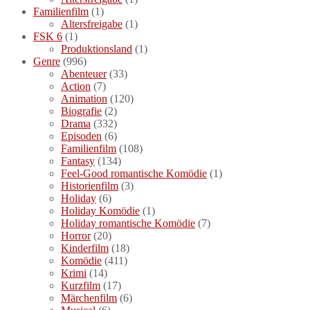
Familienfilm
(1)
Altersfreigabe
(1)
FSK 6
(1)
Produktionsland
(1)
Genre
(996)
Abenteuer
(33)
Action
(7)
Animation
(120)
Biografie
(2)
Drama
(332)
Episoden
(6)
Familienfilm
(108)
Fantasy
(134)
Feel-Good romantische Komödie
(1)
Historienfilm
(3)
Holiday
(6)
Holiday Komödie
(1)
Holiday romantische Komödie
(7)
Horror
(20)
Kinderfilm
(18)
Komödie
(411)
Krimi
(14)
Kurzfilm
(17)
Märchenfilm
(6)