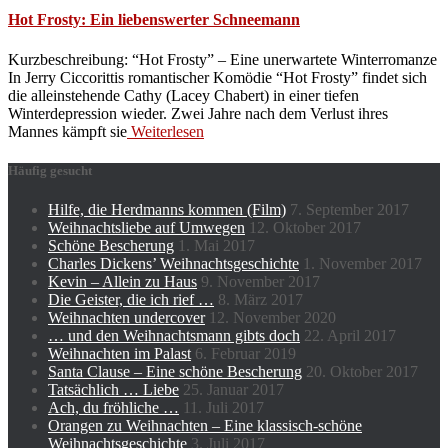
Hot Frosty: Ein liebenswerter Schneemann
Kurzbeschreibung: “Hot Frosty” – Eine unerwartete Winterromanze
In Jerry Ciccorittis romantischer Komödie “Hot Frosty” findet sich
die alleinstehende Cathy (Lacey Chabert) in einer tiefen
Winterdepression wieder. Zwei Jahre nach dem Verlust ihres
Mannes kämpft sie
Weiterlesen
Häufig gesucht
Hilfe, die Herdmanns kommen (Film)
7. September 2017
Weihnachtsliebe auf Umwegen
12. Oktober 2017
Schöne Bescherung
1. Mai 2017
Charles Dickens’ Weihnachtsgeschichte
1. November 2017
Kevin – Allein zu Haus
9. November 2017
Die Geister, die ich rief …
8. März 2017
Weihnachten undercover
12. November 2020
… und den Weihnachtsmann gibts doch
22. April 2017
Weihnachten im Palast
6. Februar 2019
Santa Clause – Eine schöne Bescherung
20. Oktober 2017
Tatsächlich … Liebe
25. Januar 2017
Ach, du fröhliche …
11. Juli 2017
Orangen zu Weihnachten – Eine klassisch-schöne
Weihnachtsgeschichte
3. Juli 2017