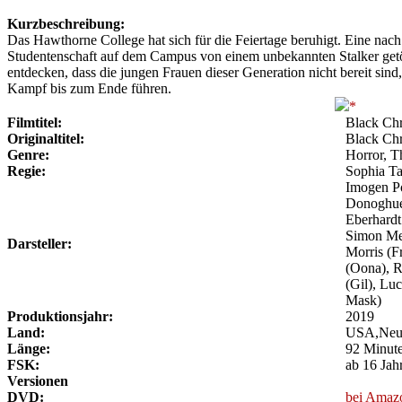
Kurzbeschreibung:
Das Hawthorne College hat sich für die Feiertage beruhigt. Eine na
Studentenschaft auf dem Campus von einem unbekannten Stalker getö
entdecken, dass die jungen Frauen dieser Generation nicht bereit sin
Kampf bis zum Ende führen.
Filmtitel:
Black Chr
Originaltitel:
Black Chr
Genre:
Horror, Th
Regie:
Sophia Ta
Imogen Po
Donoghue 
Eberhardt
Simon Mea
Darsteller:
Morris (F
(Oona), R
(Gil), Lu
Mask)
Produktionsjahr:
2019
Land:
USA,Neu
Länge:
92 Minut
FSK:
ab 16 Jah
Versionen
DVD:
bei Amaz