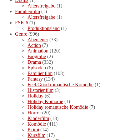
Drama
(1)
Altersfreigabe
(1)
Familienfilm
(1)
Altersfreigabe
(1)
FSK 6
(1)
Produktionsland
(1)
Genre
(996)
Abenteuer
(33)
Action
(7)
Animation
(120)
Biografie
(2)
Drama
(332)
Episoden
(6)
Familienfilm
(108)
Fantasy
(134)
Feel-Good romantische Komödie
(1)
Historienfilm
(3)
Holiday
(6)
Holiday Komödie
(1)
Holiday romantische Komödie
(7)
Horror
(20)
Kinderfilm
(18)
Komödie
(411)
Krimi
(14)
Kurzfilm
(17)