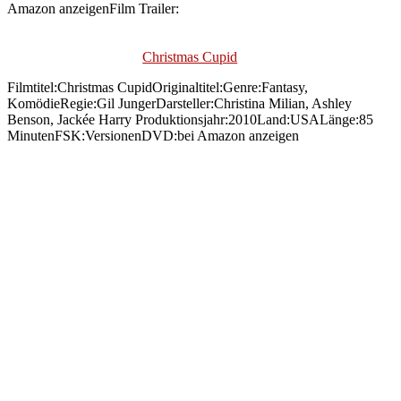
Amazon anzeigenFilm Trailer:
Christmas Cupid
Filmtitel:Christmas CupidOriginaltitel:Genre:Fantasy,
KomödieRegie:Gil JungerDarsteller:Christina Milian, Ashley
Benson, Jackée Harry Produktionsjahr:2010Land:USALänge:85
MinutenFSK:VersionenDVD:bei Amazon anzeigen