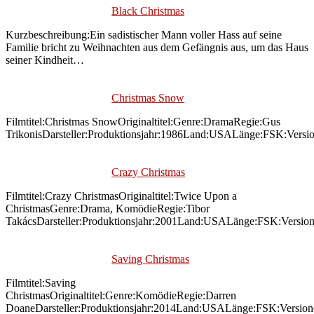
Black Christmas
Kurzbeschreibung:Ein sadistischer Mann voller Hass auf seine
Familie bricht zu Weihnachten aus dem Gefängnis aus, um das Haus
seiner Kindheit…
Christmas Snow
Filmtitel:Christmas SnowOriginaltitel:Genre:DramaRegie:Gus
TrikonisDarsteller:Produktionsjahr:1986Land:USALänge:FSK:Versi
Crazy Christmas
Filmtitel:Crazy ChristmasOriginaltitel:Twice Upon a
ChristmasGenre:Drama, KomödieRegie:Tibor
TakácsDarsteller:Produktionsjahr:2001Land:USALänge:FSK:Versio
Saving Christmas
Filmtitel:Saving
ChristmasOriginaltitel:Genre:KomödieRegie:Darren
DoaneDarsteller:Produktionsjahr:2014Land:USALänge:FSK:Versio