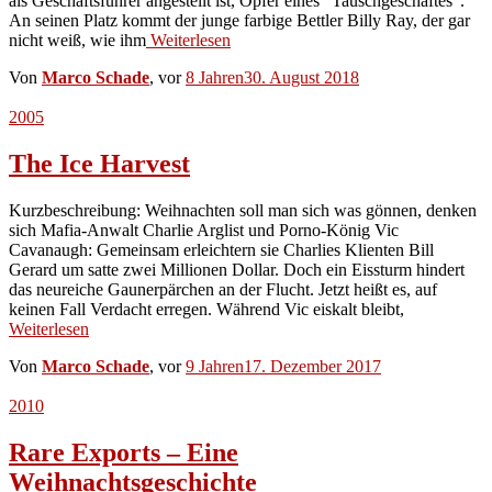
als Geschäftsführer angestellt ist, Opfer eines “Tauschgeschäftes”.
An seinen Platz kommt der junge farbige Bettler Billy Ray, der gar
nicht weiß, wie ihm
Weiterlesen
Von
Marco Schade
, vor
8 Jahren
30. August 2018
2005
The Ice Harvest
Kurzbeschreibung: Weihnachten soll man sich was gönnen, denken
sich Mafia-Anwalt Charlie Arglist und Porno-König Vic
Cavanaugh: Gemeinsam erleichtern sie Charlies Klienten Bill
Gerard um satte zwei Millionen Dollar. Doch ein Eissturm hindert
das neureiche Gaunerpärchen an der Flucht. Jetzt heißt es, auf
keinen Fall Verdacht erregen. Während Vic eiskalt bleibt,
Weiterlesen
Von
Marco Schade
, vor
9 Jahren
17. Dezember 2017
2010
Rare Exports – Eine
Weihnachtsgeschichte