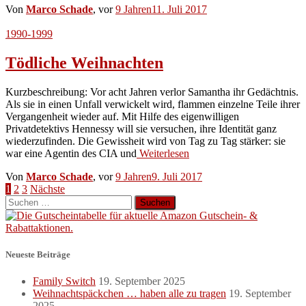
Von
Marco Schade
, vor
9 Jahren
11. Juli 2017
1990-1999
Tödliche Weihnachten
Kurzbeschreibung: Vor acht Jahren verlor Samantha ihr Gedächtnis.
Als sie in einen Unfall verwickelt wird, flammen einzelne Teile ihrer
Vergangenheit wieder auf. Mit Hilfe des eigenwilligen
Privatdetektivs Hennessy will sie versuchen, ihre Identität ganz
wiederzufinden. Die Gewissheit wird von Tag zu Tag stärker: sie
war eine Agentin des CIA und
Weiterlesen
Von
Marco Schade
, vor
9 Jahren
9. Juli 2017
Seitennummerierung
1
2
3
Nächste
Suchen
der
nach:
Beiträge
Neueste Beiträge
Family Switch
19. September 2025
Weihnachtspäckchen … haben alle zu tragen
19. September
2025