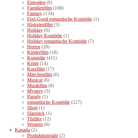
Episoden
(6)
Familienfilm
(108)
Fantasy
(134)
Feel-Good romantische Komödie
(1)
Historienfilm
(3)
Holiday
(6)
Holiday Komödie
(1)
Holiday romantische Komödie
(7)
Horror
(20)
Kinderfilm
(18)
Komödie
(411)
Krimi
(14)
Kurzfilm
(17)
Märchenfilm
(6)
Musical
(6)
Musikfilm
(8)
Mystery
(3)
Parody
(1)
romantische Komödie
(227)
Short
(1)
Slapstick
(1)
Thriller
(12)
Western
(6)
Kanada
(2)
Produktionsjahr
(2)