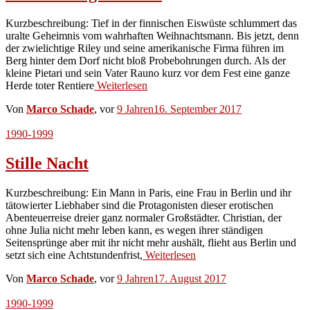
Kurzbeschreibung: Tief in der finnischen Eiswüste schlummert das
uralte Geheimnis vom wahrhaften Weihnachtsmann. Bis jetzt, denn
der zwielichtige Riley und seine amerikanische Firma führen im
Berg hinter dem Dorf nicht bloß Probebohrungen durch. Als der
kleine Pietari und sein Vater Rauno kurz vor dem Fest eine ganze
Herde toter Rentiere
Weiterlesen
Von
Marco Schade
, vor
9 Jahren
16. September 2017
1990-1999
Stille Nacht
Kurzbeschreibung: Ein Mann in Paris, eine Frau in Berlin und ihr
tätowierter Liebhaber sind die Protagonisten dieser erotischen
Abenteuerreise dreier ganz normaler Großstädter. Christian, der
ohne Julia nicht mehr leben kann, es wegen ihrer ständigen
Seitensprünge aber mit ihr nicht mehr aushält, flieht aus Berlin und
setzt sich eine Achtstundenfrist,
Weiterlesen
Von
Marco Schade
, vor
9 Jahren
17. August 2017
1990-1999