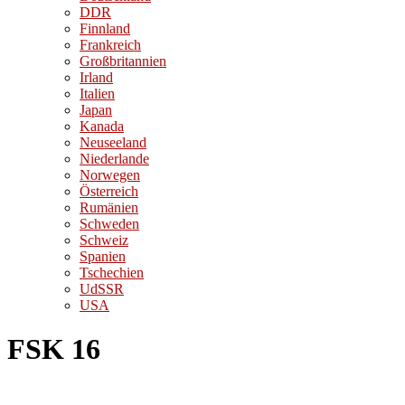
DDR
Finnland
Frankreich
Großbritannien
Irland
Italien
Japan
Kanada
Neuseeland
Niederlande
Norwegen
Österreich
Rumänien
Schweden
Schweiz
Spanien
Tschechien
UdSSR
USA
FSK 16