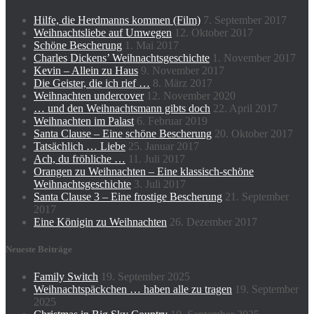
Hilfe, die Herdmanns kommen (Film)
7. September 2017
Weihnachtsliebe auf Umwegen
12. Oktober 2017
Schöne Bescherung
1. Mai 2017
Charles Dickens’ Weihnachtsgeschichte
1. November 2017
Kevin – Allein zu Haus
9. November 2017
Die Geister, die ich rief …
8. März 2017
Weihnachten undercover
12. November 2020
… und den Weihnachtsmann gibts doch
22. April 2017
Weihnachten im Palast
6. Februar 2019
Santa Clause – Eine schöne Bescherung
20. Oktober 2017
Tatsächlich … Liebe
25. Januar 2017
Ach, du fröhliche …
11. Juli 2017
Orangen zu Weihnachten – Eine klassisch-schöne
Weihnachtsgeschichte
3. Juli 2017
Santa Clause 3 – Eine frostige Bescherung
21. September
2017
Eine Königin zu Weihnachten
26. Dezember 2017
Neueste Beiträge
Family Switch
19. September 2025
Weihnachtspäckchen … haben alle zu tragen
19. September
2025