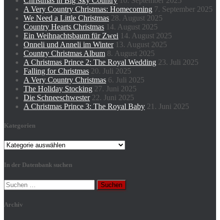
Christmas in Big Sky Country
10. September 2025
A Very Country Christmas: Homecoming
7. September 2025
We Need a Little Christmas
28. August 2025
Country Hearts Christmas
14. August 2025
Ein Weihnachtsbaum für Zwei
14. August 2025
Onneli und Anneli im Winter
13. August 2025
Country Christmas Album
8. August 2025
A Christmas Prince 2: The Royal Wedding
23. Juli 2025
Falling for Christmas
20. Juli 2025
A Very Country Christmas
6. Juli 2025
The Holiday Stocking
27. Juni 2025
Die Schneeschwester
22. Juni 2025
A Christmas Prince 3: The Royal Baby
21. Juni 2025
Kategorien
Kategorien
In der Datenbank suchen
Suchen
nach:
Archiv