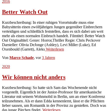
2016
Better Watch Out
Kurzbeschreibung: In einer ruhigen Vorortstraße muss eine
Babysitterin einen zwölfjährigen Jungen gegenüber Einbrechern
verteidigen und schließlich feststellen, dass es sich dabei um weit
mehr als einen normalen Einbruch handelt. Filmtitel: Better Watch
Out Originaltitel: Genre: Horror,Thriller Regie: Chris Peckover
Darsteller: Olivia DeJonge (Ashley), Levi Miller (Luke), Ed
Oxenbould (Garrett), Aleks
Weiterlesen
Von
Marco Schade
, vor
3 Jahren
2020
Wir können nicht anders
Kurzbeschreibung: So hatte sich Sam das Wochenende nicht
vorgestellt. Eigentlich ist der Junior-Professor für amerikanische
Literatur mit seinem Wohnmobil in Berlin, um an einer Konferenz
teilzunehmen. Als er dann Edda kennenlernt, lässt er die Pflichten
lieber sausen, um Romantik in der Provinz zu genießen. Doch was
das junge Pärchen findet,
Weiterlesen