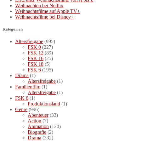
Weihnachten bei Netflix
Weihnachtsfilme auf Apple TV+
Weihnachtsfilme bei Disney+
Kategorien
Altersfreigabe
(995)
FSK 0
(227)
FSK 12
(89)
FSK 16
(25)
FSK 18
(5)
FSK 6
(195)
Drama
(1)
Altersfreigabe
(1)
Familienfilm
(1)
Altersfreigabe
(1)
FSK 6
(1)
Produktionsland
(1)
Genre
(996)
Abenteuer
(33)
Action
(7)
Animation
(120)
Biografie
(2)
Drama
(332)