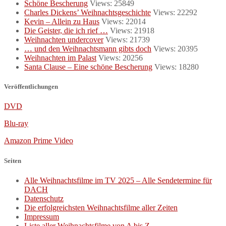
Schöne Bescherung
Views: 25849
Charles Dickens’ Weihnachtsgeschichte
Views: 22292
Kevin – Allein zu Haus
Views: 22014
Die Geister, die ich rief …
Views: 21918
Weihnachten undercover
Views: 21739
… und den Weihnachtsmann gibts doch
Views: 20395
Weihnachten im Palast
Views: 20256
Santa Clause – Eine schöne Bescherung
Views: 18280
Veröffentlichungen
DVD
Blu-ray
Amazon Prime Video
Seiten
Alle Weihnachtsfilme im TV 2025 – Alle Sendetermine für
DACH
Datenschutz
Die erfolgreichsten Weihnachtsfilme aller Zeiten
Impressum
Liste aller Weihnachtsfilme von A bis Z