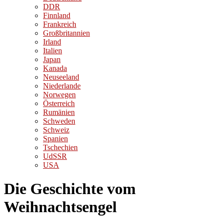
DDR
Finnland
Frankreich
Großbritannien
Irland
Italien
Japan
Kanada
Neuseeland
Niederlande
Norwegen
Österreich
Rumänien
Schweden
Schweiz
Spanien
Tschechien
UdSSR
USA
Die Geschichte vom
Weihnachtsengel