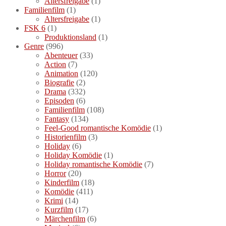
Altersfreigabe
(1)
Familienfilm
(1)
Altersfreigabe
(1)
FSK 6
(1)
Produktionsland
(1)
Genre
(996)
Abenteuer
(33)
Action
(7)
Animation
(120)
Biografie
(2)
Drama
(332)
Episoden
(6)
Familienfilm
(108)
Fantasy
(134)
Feel-Good romantische Komödie
(1)
Historienfilm
(3)
Holiday
(6)
Holiday Komödie
(1)
Holiday romantische Komödie
(7)
Horror
(20)
Kinderfilm
(18)
Komödie
(411)
Krimi
(14)
Kurzfilm
(17)
Märchenfilm
(6)