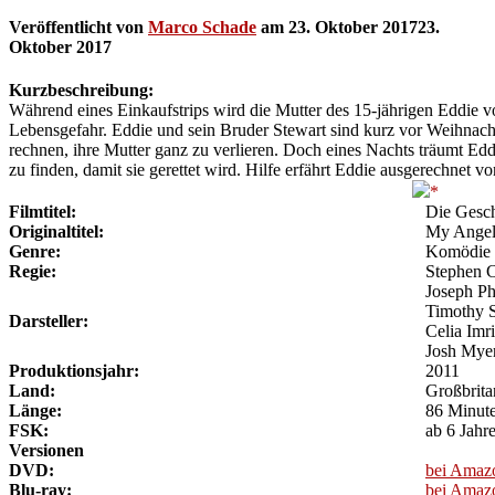
Veröffentlicht von
Marco Schade
am
23. Oktober 2017
23.
Oktober 2017
Kurzbeschreibung:
Während eines Einkaufstrips wird die Mutter des 15-jährigen Eddie v
Lebensgefahr. Eddie und sein Bruder Stewart sind kurz vor Weihnachte
rechnen, ihre Mutter ganz zu verlieren. Doch eines Nachts träumt Eddi
zu finden, damit sie gerettet wird. Hilfe erfährt Eddie ausgerechnet 
Filmtitel:
Die Gesc
Originaltitel:
My Ange
Genre:
Komödie
Regie:
Stephen 
Joseph Phi
Timothy S
Darsteller:
Celia Imr
Josh Myer
Produktionsjahr:
2011
Land:
Großbrita
Länge:
86 Minut
FSK:
ab 6 Jahr
Versionen
DVD:
bei Amaz
Blu-ray:
bei Amaz