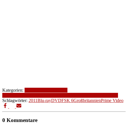
Kategorien:
2011
Altersfreigabe
FSK
6
Genre
Großbritannien
Komödie
Produktionsjahr
Produktionsland
Schlagwörter:
2011
Blu-ray
DVD
FSK 6
Großbritannien
Prime Video
0 Kommentare