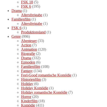
FSK 18
(5)
FSK 6
(195)
Drama
(1)
Altersfreigabe
(1)
Familienfilm
(1)
Altersfreigabe
(1)
FSK 6
(1)
Produktionsland
(1)
Genre
(996)
Abenteuer
(33)
Action
(7)
Animation
(120)
Biografie
(2)
Drama
(332)
Episoden
(6)
Familienfilm
(108)
Fantasy
(134)
Feel-Good romantische Komödie
(1)
Historienfilm
(3)
Holiday
(6)
Holiday Komödie
(1)
Holiday romantische Komödie
(7)
Horror
(20)
Kinderfilm
(18)
Komödie
(411)