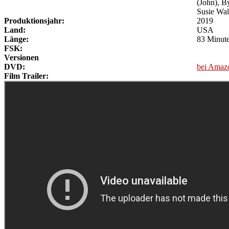
(John), B
Susie Wal
Produktionsjahr:
2019
Land:
USA
Länge:
83 Minut
FSK:
Versionen
DVD:
bei Amaz
Film Trailer: