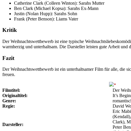
Catherine Clark (Colleen Winton): Sarahs Mutter
Ben Clark (Michael Kopsa): Sarahs Ex-Mann
Justin (Nolan Hupp): Sarahs Sohn
Frank (Peter Benson): Liams Vater
Kritik
Der Weihnachtswettbewerb ist eine typische Weihnachtsliebeskomödie.
warmherzig und unterhaltsam. Die Darsteller leisten gute Arbeit und
Fazit
Der Weihnachtswettbewerb ist ein unterhaltsamer Film für alle, die s
freuen.
Filmtitel:
Der Weih
Originaltitel:
It’s Begi
Genre:
romantis
Regie:
David We
Eric Mabiu
(Kendall)
Clark), M
Darsteller:
Peter Ben