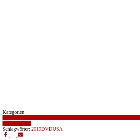
Kategorien:
2019
Altersfreigabe
Genre
Produktionsjahr
Produktionsland
romantische
Komödie
USA
Schlagwörter:
2019
DVD
USA