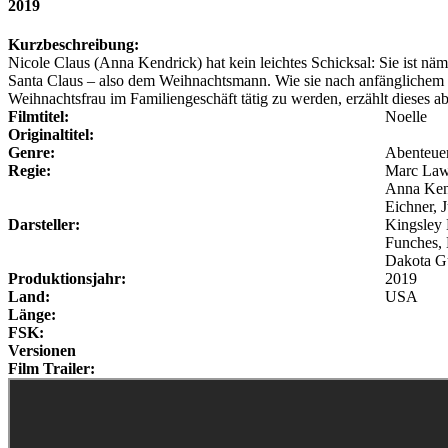
2019
Kurzbeschreibung:
Nicole Claus (Anna Kendrick) hat kein leichtes Schicksal: Sie ist nä
Santa Claus – also dem Weihnachtsmann. Wie sie nach anfänglichem 
Weihnachtsfrau im Familiengeschäft tätig zu werden, erzählt dieses a
Filmtitel:
Noelle
Originaltitel:
Genre:
Abenteue
Regie:
Marc Law
Anna Kend
Eichner, 
Darsteller:
Kingsley 
Funches, 
Dakota G
Produktionsjahr:
2019
Land:
USA
Länge:
FSK:
Versionen
Film Trailer: