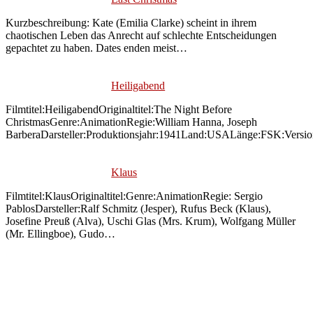
Kurzbeschreibung: Kate (Emilia Clarke) scheint in ihrem
chaotischen Leben das Anrecht auf schlechte Entscheidungen
gepachtet zu haben. Dates enden meist…
Heiligabend
Filmtitel:HeiligabendOriginaltitel:The Night Before
ChristmasGenre:AnimationRegie:William Hanna, Joseph
BarberaDarsteller:Produktionsjahr:1941Land:USALänge:FSK:Versi
Klaus
Filmtitel:KlausOriginaltitel:Genre:AnimationRegie: Sergio
PablosDarsteller:Ralf Schmitz (Jesper), Rufus Beck (Klaus),
Josefine Preuß (Alva), Uschi Glas (Mrs. Krum), Wolfgang Müller
(Mr. Ellingboe), Gudo…