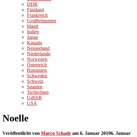
DDR
Finnland
Frankreich
Großbritannien
Irland
Italien
Japan
Kanada
Neuseeland
Niederlande
Norwegen
Österreich
Rumänien
Schweden
Schweiz
Spanien
Tschechien
UdSSR
USA
Noelle
Veröffentlicht von
Marco Schade
am
6. Januar 2019
6. Januar