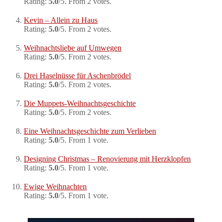
Rating:
5.0
/5. From 2 votes.
Kevin – Allein zu Haus
Rating:
5.0
/5. From 2 votes.
Weihnachtsliebe auf Umwegen
Rating:
5.0
/5. From 2 votes.
Drei Haselnüsse für Aschenbrödel
Rating:
5.0
/5. From 2 votes.
Die Muppets-Weihnachtsgeschichte
Rating:
5.0
/5. From 2 votes.
Eine Weihnachtsgeschichte zum Verlieben
Rating:
5.0
/5. From 1 vote.
Designing Christmas – Renovierung mit Herzklopfen
Rating:
5.0
/5. From 1 vote.
Ewige Weihnachten
Rating:
5.0
/5. From 1 vote.