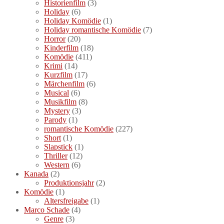
Historienfilm
(3)
Holiday
(6)
Holiday Komödie
(1)
Holiday romantische Komödie
(7)
Horror
(20)
Kinderfilm
(18)
Komödie
(411)
Krimi
(14)
Kurzfilm
(17)
Märchenfilm
(6)
Musical
(6)
Musikfilm
(8)
Mystery
(3)
Parody
(1)
romantische Komödie
(227)
Short
(1)
Slapstick
(1)
Thriller
(12)
Western
(6)
Kanada
(2)
Produktionsjahr
(2)
Komödie
(1)
Altersfreigabe
(1)
Marco Schade
(4)
Genre
(3)