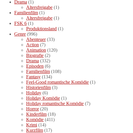
Drama
(1)
Altersfreigabe
(1)
Familienfilm
(1)
Altersfreigabe
(1)
FSK 6
(1)
Produktionsland
(1)
Genre
(996)
Abenteuer
(33)
Action
(7)
Animation
(120)
Biografie
(2)
Drama
(332)
Episoden
(6)
Familienfilm
(108)
Fantasy
(134)
Feel-Good romantische Komödie
(1)
Historienfilm
(3)
Holiday
(6)
Holiday Komödie
(1)
Holiday romantische Komödie
(7)
Horror
(20)
Kinderfilm
(18)
Komödie
(411)
Krimi
(14)
Kurzfilm
(17)