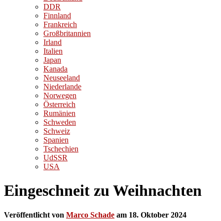
DDR
Finnland
Frankreich
Großbritannien
Irland
Italien
Japan
Kanada
Neuseeland
Niederlande
Norwegen
Österreich
Rumänien
Schweden
Schweiz
Spanien
Tschechien
UdSSR
USA
Eingeschneit zu Weihnachten
Veröffentlicht von
Marco Schade
am
18. Oktober 2024