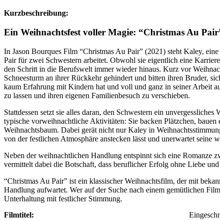
Kurzbeschreibung:
Ein Weihnachtsfest voller Magie: “Christmas Au Pair
In Jason Bourques Film “Christmas Au Pair” (2021) steht Kaley, eine j
Pair für zwei Schwestern arbeitet. Obwohl sie eigentlich eine Karrier
den Schritt in die Berufswelt immer wieder hinaus. Kurz vor Weihna
Schneesturm an ihrer Rückkehr gehindert und bitten ihren Bruder, s
kaum Erfahrung mit Kindern hat und voll und ganz in seiner Arbeit au
zu lassen und ihren eigenen Familienbesuch zu verschieben.
Stattdessen setzt sie alles daran, den Schwestern ein unvergessliches
typische vorweihnachtliche Aktivitäten: Sie backen Plätzchen, bau
Weihnachtsbaum. Dabei gerät nicht nur Kaley in Weihnachtsstimmung
von der festlichen Atmosphäre anstecken lässt und unerwartet seine we
Neben der weihnachtlichen Handlung entspinnt sich eine Romanze 
vermittelt dabei die Botschaft, dass beruflicher Erfolg ohne Liebe un
“Christmas Au Pair” ist ein klassischer Weihnachtsfilm, der mit bek
Handlung aufwartet. Wer auf der Suche nach einem gemütlichen Film für
Unterhaltung mit festlicher Stimmung.
Filmtitel:
Eingeschn