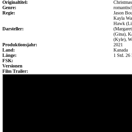
Originaltitel:
Christmas
Genre:
romantis
Regie:
Jason Bo
Kayla Wal
Hawk (Lil
Darsteller:
(Margaret
(Gina), 
(Kyle), W
Produktionsjahr:
2021
Land:
Kanada
Länge:
1 Std. 26
FSK:
Versionen
Film Trailer: