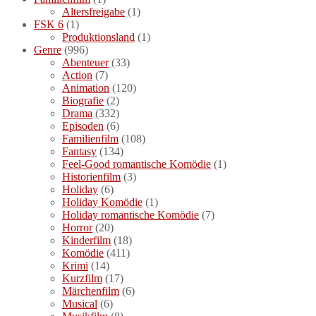
Altersfreigabe
(1)
FSK 6
(1)
Produktionsland
(1)
Genre
(996)
Abenteuer
(33)
Action
(7)
Animation
(120)
Biografie
(2)
Drama
(332)
Episoden
(6)
Familienfilm
(108)
Fantasy
(134)
Feel-Good romantische Komödie
(1)
Historienfilm
(3)
Holiday
(6)
Holiday Komödie
(1)
Holiday romantische Komödie
(7)
Horror
(20)
Kinderfilm
(18)
Komödie
(411)
Krimi
(14)
Kurzfilm
(17)
Märchenfilm
(6)
Musical
(6)