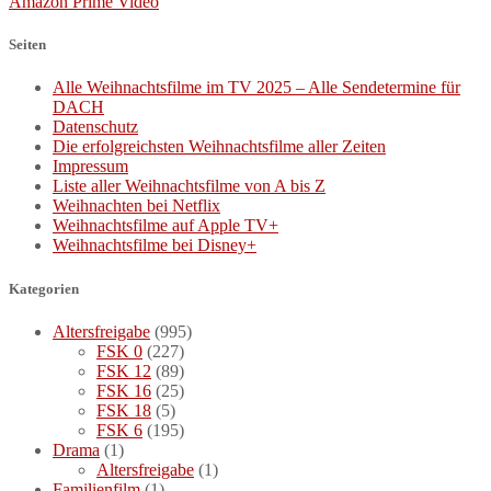
Amazon Prime Video
Seiten
Alle Weihnachtsfilme im TV 2025 – Alle Sendetermine für
DACH
Datenschutz
Die erfolgreichsten Weihnachtsfilme aller Zeiten
Impressum
Liste aller Weihnachtsfilme von A bis Z
Weihnachten bei Netflix
Weihnachtsfilme auf Apple TV+
Weihnachtsfilme bei Disney+
Kategorien
Altersfreigabe
(995)
FSK 0
(227)
FSK 12
(89)
FSK 16
(25)
FSK 18
(5)
FSK 6
(195)
Drama
(1)
Altersfreigabe
(1)
Familienfilm
(1)