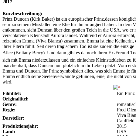
2017
Kurzbeschreibung:
Prinz Duncan (Kirk Baker) ist ein europäischer Prinz,dessen königli
sehr zu seinem Missfallen eine Ehe für ihn arrangiert haben. In dem 
entkommen, sieht Duncan über den großen Teich in die USA, wo er na
verschlafenen Kleinstadt Aurora landet. Während er Aurora erforscht,
reizenden Emma (Viva Bianca) zusammen. Emma ist eine Kellnerin, d
ihrer Eltern führt. Seit deren tragischem Tod ist sie zudem die einzig
Alice (Brittany Berry). Und dann gibt es da noch ihren Ex-Freund T
sich mit Emma niederzulassen und ein einfaches Kleinstadtleben zu 
märchenhaft, dass Duncan nun plötzlich in ihr Leben platzt. Vom er
Emma und Duncan. Ihr Prinz symbolisiert alles, was sich Emma je fü
Emma endlich seine Seelenverwandte gefunden, eine, die nicht von s
wird.
Filmtitel:
Ein Prinz
Originaltitel:
Genre:
romantis
Regie:
Fred Ole
Viva Bian
Darsteller:
Caulfield
Produktionsjahr:
2015
Land:
USA