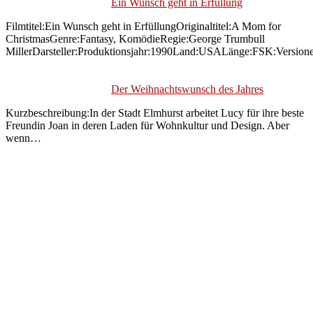
Ein Wunsch geht in Erfüllung
Filmtitel:Ein Wunsch geht in ErfüllungOriginaltitel:A Mom for
ChristmasGenre:Fantasy, KomödieRegie:George Trumbull
MillerDarsteller:Produktionsjahr:1990Land:USALänge:FSK:Version
Der Weihnachtswunsch des Jahres
Kurzbeschreibung:In der Stadt Elmhurst arbeitet Lucy für ihre beste
Freundin Joan in deren Laden für Wohnkultur und Design. Aber
wenn…