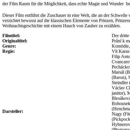
der Film Raum für die Möglichkeit, dass echte Magie und Wunder  bes
Dieser Film entführt die Zuschauer in eine Welt, die an der Schwelle v
verzichtet bewusst auf die klassischen Elemente von Prinzen, Prinze
Weihnachtsgeschichte mit einem Hauch von Zauber zu erzählen.
Filmtitel:
Der dritt
Originaltitel:
Prání k m
Genre:
Komödie, 
Regie:
Vít Karas
Filip Ant
Cvancaro
Pecháckov
Marsál (B
(Baron), 
Steindler
Václav Ch
janitor),
Blesáková
Bohousek)
(Henchman
Darsteller:
Nagy (Fit
(Pickpock
Hybnerová
(Photogra