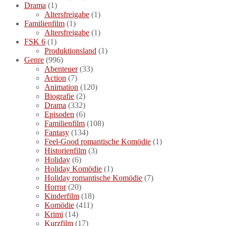
Drama
(1)
Altersfreigabe
(1)
Familienfilm
(1)
Altersfreigabe
(1)
FSK 6
(1)
Produktionsland
(1)
Genre
(996)
Abenteuer
(33)
Action
(7)
Animation
(120)
Biografie
(2)
Drama
(332)
Episoden
(6)
Familienfilm
(108)
Fantasy
(134)
Feel-Good romantische Komödie
(1)
Historienfilm
(3)
Holiday
(6)
Holiday Komödie
(1)
Holiday romantische Komödie
(7)
Horror
(20)
Kinderfilm
(18)
Komödie
(411)
Krimi
(14)
Kurzfilm
(17)