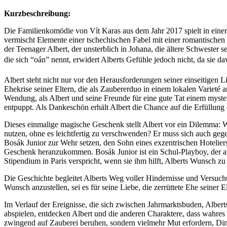
Kurzbeschreibung:
Die Familienkomödie von Vít Karas aus dem Jahr 2017 spielt in einer
vermischt Elemente einer tschechischen Fabel mit einer romantischen
der Teenager Albert, der unsterblich in Johana, die ältere Schwester s
die sich “oán” nennt, erwidert Alberts Gefühle jedoch nicht, da sie d
Albert steht nicht nur vor den Herausforderungen seiner einseitigen L
Ehekrise seiner Eltern, die als Zaubererduo in einem lokalen Varieté
Wendung, als Albert und seine Freunde für eine gute Tat einem mysteri
entpuppt. Als Dankeschön erhält Albert die Chance auf die Erfüllung
Dieses einmalige magische Geschenk stellt Albert vor ein Dilemma: W
nutzen, ohne es leichtfertig zu verschwenden? Er muss sich auch geg
Bosák Junior zur Wehr setzen, den Sohn eines exzentrischen Hoteliers
Geschenk heranzukommen. Bosák Junior ist ein Schul-Playboy, der a
Stipendium in Paris verspricht, wenn sie ihm hilft, Alberts Wunsch 
Die Geschichte begleitet Alberts Weg voller Hindernisse und Versuch
Wunsch anzustellen, sei es für seine Liebe, die zerrüttete Ehe seiner 
Im Verlauf der Ereignisse, die sich zwischen Jahrmarktsbuden, Alber
abspielen, entdecken Albert und die anderen Charaktere, dass wahres
zwingend auf Zauberei beruhen, sondern vielmehr Mut erfordern, Din