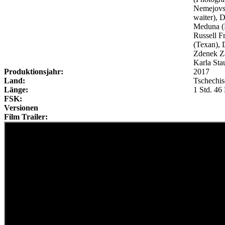
Nemejovsk
waiter), 
Meduna (M
Russell F
(Texan), 
Zdenek Z
Karla Sta
Produktionsjahr:
2017
Land:
Tschechis
Länge:
1 Std. 46
FSK:
Versionen
Film Trailer: