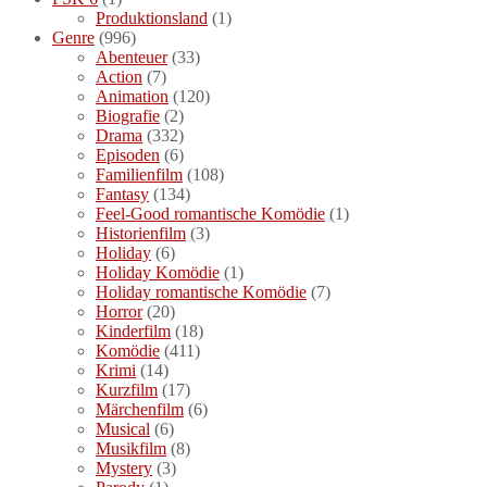
Produktionsland
(1)
Genre
(996)
Abenteuer
(33)
Action
(7)
Animation
(120)
Biografie
(2)
Drama
(332)
Episoden
(6)
Familienfilm
(108)
Fantasy
(134)
Feel-Good romantische Komödie
(1)
Historienfilm
(3)
Holiday
(6)
Holiday Komödie
(1)
Holiday romantische Komödie
(7)
Horror
(20)
Kinderfilm
(18)
Komödie
(411)
Krimi
(14)
Kurzfilm
(17)
Märchenfilm
(6)
Musical
(6)
Musikfilm
(8)
Mystery
(3)