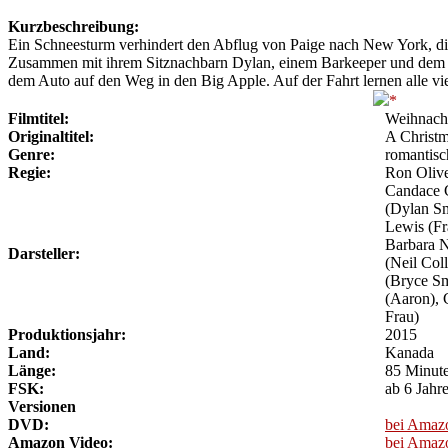
Kurzbeschreibung:
Ein Schneesturm verhindert den Abflug von Paige nach New York, die d
Zusammen mit ihrem Sitznachbarn Dylan, einem Barkeeper und dem P
dem Auto auf den Weg in den Big Apple. Auf der Fahrt lernen alle vie
Filmtitel:
Weihnach
Originaltitel:
A Christm
Genre:
romantis
Regie:
Ron Oliv
Candace 
(Dylan Sm
Lewis (Fr
Barbara N
Darsteller:
(Neil Coll
(Bryce Sm
(Aaron), 
Frau)
Produktionsjahr:
2015
Land:
Kanada
Länge:
85 Minut
FSK:
ab 6 Jahr
Versionen
DVD:
bei Amaz
Amazon Video:
bei Amaz