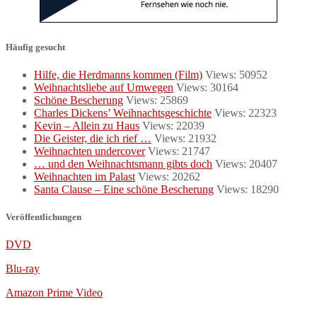
Häufig gesucht
Hilfe, die Herdmanns kommen (Film)
Views: 50952
Weihnachtsliebe auf Umwegen
Views: 30164
Schöne Bescherung
Views: 25869
Charles Dickens’ Weihnachtsgeschichte
Views: 22323
Kevin – Allein zu Haus
Views: 22039
Die Geister, die ich rief …
Views: 21932
Weihnachten undercover
Views: 21747
… und den Weihnachtsmann gibts doch
Views: 20407
Weihnachten im Palast
Views: 20262
Santa Clause – Eine schöne Bescherung
Views: 18290
Veröffentlichungen
DVD
Blu-ray
Amazon Prime Video