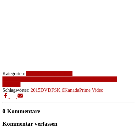
Kategorien:
2015
Altersfreigabe
FSK
6
Genre
Kanada
Produktionsjahr
Produktionsland
romantische
Komödie
Schlagwörter:
2015
DVD
FSK 6
Kanada
Prime Video
0 Kommentare
Kommentar verfassen