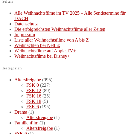
Seiten
Alle Weihnachtsfilme im TV 2025 – Alle Sendetermine für
DACH
Datenschutz
Die erfolgreichsten Weihnachtsfilme aller Zeiten
Impressum
Liste aller Weihnachtsfilme von A bis Z
Weihnachten bei Netflix
Weihnachtsfilme auf Apple TV+
Weihnachtsfilme bei Disney+
Kategorien
Altersfreigabe
(995)
FSK 0
(227)
FSK 12
(89)
FSK 16
(25)
FSK 18
(5)
FSK 6
(195)
Drama
(1)
Altersfreigabe
(1)
Familienfilm
(1)
Altersfreigabe
(1)
FSK 6
(1)