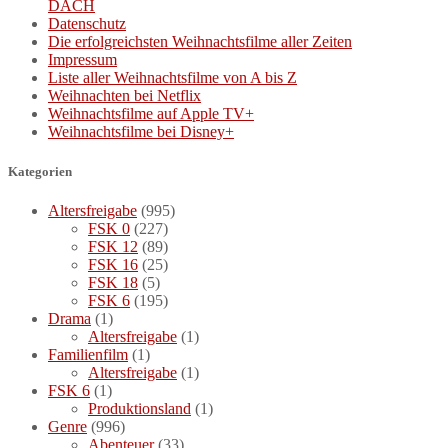
DACH
Datenschutz
Die erfolgreichsten Weihnachtsfilme aller Zeiten
Impressum
Liste aller Weihnachtsfilme von A bis Z
Weihnachten bei Netflix
Weihnachtsfilme auf Apple TV+
Weihnachtsfilme bei Disney+
Kategorien
Altersfreigabe
(995)
FSK 0
(227)
FSK 12
(89)
FSK 16
(25)
FSK 18
(5)
FSK 6
(195)
Drama
(1)
Altersfreigabe
(1)
Familienfilm
(1)
Altersfreigabe
(1)
FSK 6
(1)
Produktionsland
(1)
Genre
(996)
Abenteuer
(33)