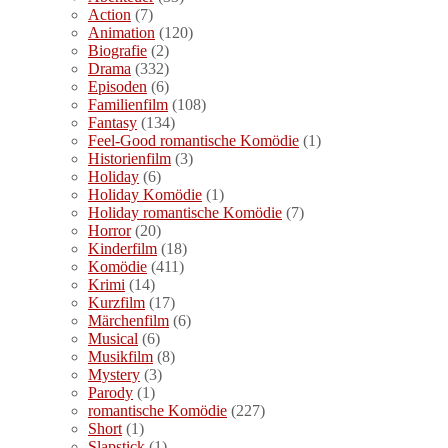
Action
(7)
Animation
(120)
Biografie
(2)
Drama
(332)
Episoden
(6)
Familienfilm
(108)
Fantasy
(134)
Feel-Good romantische Komödie
(1)
Historienfilm
(3)
Holiday
(6)
Holiday Komödie
(1)
Holiday romantische Komödie
(7)
Horror
(20)
Kinderfilm
(18)
Komödie
(411)
Krimi
(14)
Kurzfilm
(17)
Märchenfilm
(6)
Musical
(6)
Musikfilm
(8)
Mystery
(3)
Parody
(1)
romantische Komödie
(227)
Short
(1)
Slapstick
(1)