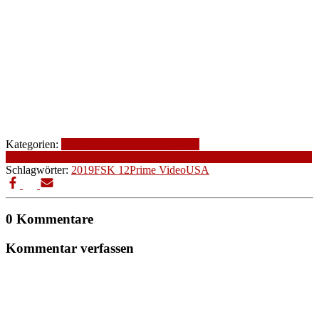
Kategorien:
2019
Altersfreigabe
Drama
FSK
12
Genre
Produktionsjahr
Produktionsland
romantische Komödie
USA
Schlagwörter:
2019
FSK 12
Prime Video
USA
0 Kommentare
Kommentar verfassen