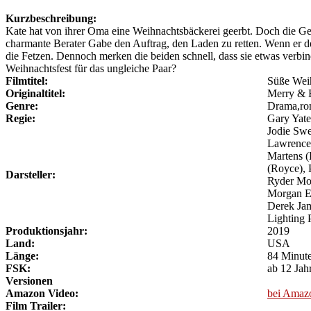
Kurzbeschreibung:
Kate hat von ihrer Oma eine Weihnachtsbäckerei geerbt. Doch die Gesc
charmante Berater Gabe den Auftrag, den Laden zu retten. Wenn er d
die Fetzen. Dennoch merken die beiden schnell, dass sie etwas verbi
Weihnachtsfest für das ungleiche Paar?
Filmtitel:
Süße Wei
Originaltitel:
Merry & 
Genre:
Drama,ro
Regie:
Gary Yate
Jodie Swe
Lawrence 
Martens (
(Royce), 
Darsteller:
Ryder Mor
Morgan Ea
Derek Jam
Lighting 
Produktionsjahr:
2019
Land:
USA
Länge:
84 Minut
FSK:
ab 12 Jah
Versionen
Amazon Video:
bei Amaz
Film Trailer: