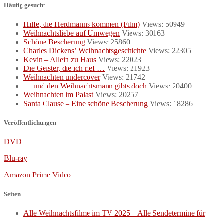
Häufig gesucht
Hilfe, die Herdmanns kommen (Film)
Views: 50949
Weihnachtsliebe auf Umwegen
Views: 30163
Schöne Bescherung
Views: 25860
Charles Dickens’ Weihnachtsgeschichte
Views: 22305
Kevin – Allein zu Haus
Views: 22023
Die Geister, die ich rief …
Views: 21923
Weihnachten undercover
Views: 21742
… und den Weihnachtsmann gibts doch
Views: 20400
Weihnachten im Palast
Views: 20257
Santa Clause – Eine schöne Bescherung
Views: 18286
Veröffentlichungen
DVD
Blu-ray
Amazon Prime Video
Seiten
Alle Weihnachtsfilme im TV 2025 – Alle Sendetermine für