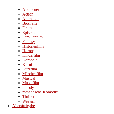
Abenteuer
Action
Animation
Biografie
Drama
Episoden
Familienfilm
Fantasy
Historienfilm
Horror
Kinderfilm
Komödie
Krimi
Kurzfilm
Märchenfilm
Musical
Musikfilm
Parody
romantische Komödie
Thriller
Western
Altersfreigabe