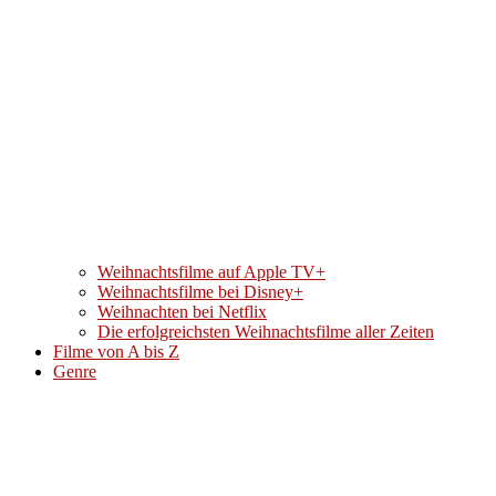
Weihnachtsfilme auf Apple TV+
Weihnachtsfilme bei Disney+
Weihnachten bei Netflix
Die erfolgreichsten Weihnachtsfilme aller Zeiten
Filme von A bis Z
Genre