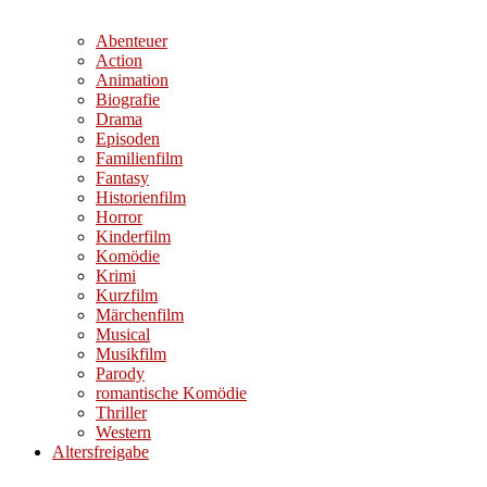
Abenteuer
Action
Animation
Biografie
Drama
Episoden
Familienfilm
Fantasy
Historienfilm
Horror
Kinderfilm
Komödie
Krimi
Kurzfilm
Märchenfilm
Musical
Musikfilm
Parody
romantische Komödie
Thriller
Western
Altersfreigabe