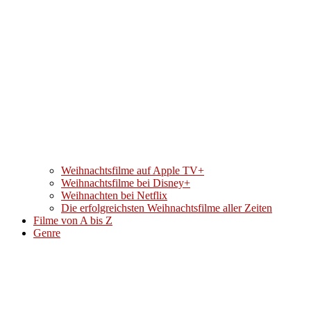
Weihnachtsfilme auf Apple TV+
Weihnachtsfilme bei Disney+
Weihnachten bei Netflix
Die erfolgreichsten Weihnachtsfilme aller Zeiten
Filme von A bis Z
Genre