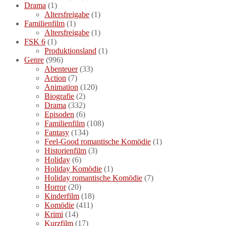
Drama
(1)
Altersfreigabe
(1)
Familienfilm
(1)
Altersfreigabe
(1)
FSK 6
(1)
Produktionsland
(1)
Genre
(996)
Abenteuer
(33)
Action
(7)
Animation
(120)
Biografie
(2)
Drama
(332)
Episoden
(6)
Familienfilm
(108)
Fantasy
(134)
Feel-Good romantische Komödie
(1)
Historienfilm
(3)
Holiday
(6)
Holiday Komödie
(1)
Holiday romantische Komödie
(7)
Horror
(20)
Kinderfilm
(18)
Komödie
(411)
Krimi
(14)
Kurzfilm
(17)