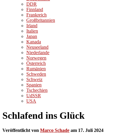
DDR
Finnland
Frankreich
Großbritannien
Irland
Italien
Japan
Kanada
Neuseeland
Niederlande
Norwegen
Österreich
Rumänien
Schweden
Schweiz
Spanien
Tschechien
UdSSR
USA
Schlafend ins Glück
Veröffentlicht von
Marco Schade
am
17. Juli 2024