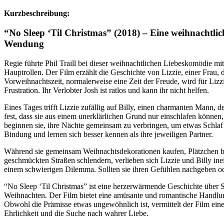
Kurzbeschreibung:
“No Sleep ‘Til Christmas” (2018) – Eine weihnachtli
Wendung
Regie führte Phil Traill bei dieser weihnachtlichen Liebeskomödie m
Hauptrollen. Der Film erzählt die Geschichte von Lizzie, einer Frau, di
Vorweihnachtszeit, normalerweise eine Zeit der Freude, wird für Li
Frustration. Ihr Verlobter Josh ist ratlos und kann ihr nicht helfen.
Eines Tages trifft Lizzie zufällig auf Billy, einen charmanten Mann, der
fest, dass sie aus einem unerklärlichen Grund nur einschlafen können
beginnen sie, ihre Nächte gemeinsam zu verbringen, um etwas Schla
Bindung und lernen sich besser kennen als ihre jeweiligen Partner.
Während sie gemeinsam Weihnachtsdekorationen kaufen, Plätzchen b
geschmückten Straßen schlendern, verlieben sich Lizzie und Billy ine
einem schwierigen Dilemma. Sollten sie ihren Gefühlen nachgeben od
“No Sleep ‘Til Christmas” ist eine herzerwärmende Geschichte über S
Weihnachten. Der Film bietet eine amüsante und romantische Handlun
Obwohl die Prämisse etwas ungewöhnlich ist, vermittelt der Film eine
Ehrlichkeit und die Suche nach wahrer Liebe.