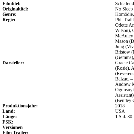
Filmtitel:
Schlafend
Originaltitel:
No Sleep 
Genre:
Komödie,
Regie:
Phil Traill
Odette An
Wilson), 
McAuley (
Mason (Do
Jung (Viv
Bristow (
(Gemma), 
Darsteller:
Gracie Ca
(Rosie), 
(Reverend
Balzac. –
Andrew Mc
Ogunsuyi 
Assistant
(Bentley 
Produktionsjahr:
2018
Land:
USA
Länge:
1 Std. 30
FSK:
Versionen
Film Trailer: