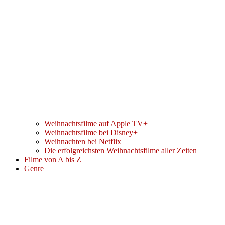
Weihnachtsfilme auf Apple TV+
Weihnachtsfilme bei Disney+
Weihnachten bei Netflix
Die erfolgreichsten Weihnachtsfilme aller Zeiten
Filme von A bis Z
Genre