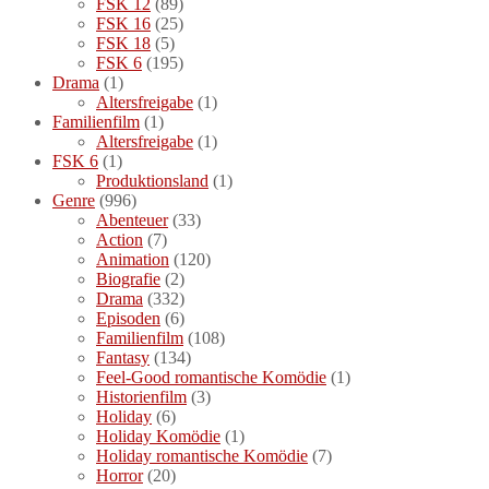
FSK 12
(89)
FSK 16
(25)
FSK 18
(5)
FSK 6
(195)
Drama
(1)
Altersfreigabe
(1)
Familienfilm
(1)
Altersfreigabe
(1)
FSK 6
(1)
Produktionsland
(1)
Genre
(996)
Abenteuer
(33)
Action
(7)
Animation
(120)
Biografie
(2)
Drama
(332)
Episoden
(6)
Familienfilm
(108)
Fantasy
(134)
Feel-Good romantische Komödie
(1)
Historienfilm
(3)
Holiday
(6)
Holiday Komödie
(1)
Holiday romantische Komödie
(7)
Horror
(20)