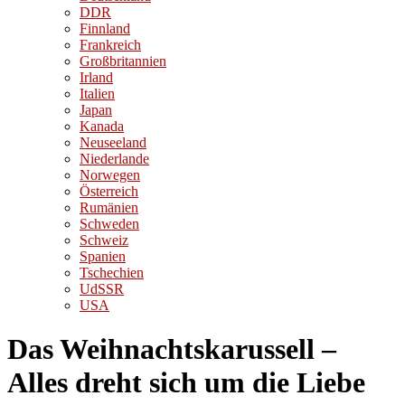
DDR
Finnland
Frankreich
Großbritannien
Irland
Italien
Japan
Kanada
Neuseeland
Niederlande
Norwegen
Österreich
Rumänien
Schweden
Schweiz
Spanien
Tschechien
UdSSR
USA
Das Weihnachtskarussell –
Alles dreht sich um die Liebe