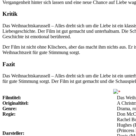
Vergangenheit hinter sich lassen und eine neue Chance auf Liebe wage
Kritik
Das Weihnachtskarussell – Alles dreht sich um die Liebe ist ein klass
Liebesgeschichte. Der Film ist gut gemacht und unterhaltsam. Die Sc
Geschichte ist emotional berührend.
Der Film ist nicht ohne Klischees, aber das macht ihm nichts aus. Er is
Weihnachtszeit für gute Stimmung sorgt.
Fazit
Das Weihnachtskarussell – Alles dreht sich um die Liebe ist ein unte
für gute Stimmung sorgt. Der Film ist gut gemacht und die Schauspie
Filmtitel:
Das Weihn
Originaltitel:
A Christm
Genre:
Drama, r
Regie:
Don McC
Rachel Bo
Hughes (R
(Princess
Darsteller:
Davis (Ma