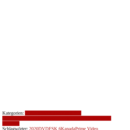
Kategorien:
2020
Altersfreigabe
Drama
FSK
6
Genre
Kanada
Produktionsjahr
Produktionsland
romantische
Komödie
Schlagwörter:
2020
DVD
FSK 6
Kanada
Prime Video