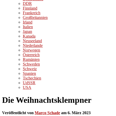
DDR
Finnland
Frankreich
Großbritannien
Irland
Italien
Japan
Kanada
Neuseeland
Niederlande
Norwegen
Österreich
Rumänien
Schweden
Schweiz
Spanien
Tschechien
UdSSR
USA
Die Weihnachtsklempner
Veröffentlicht von
Marco Schade
am
6. März 2023