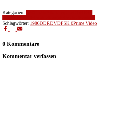
Kategorien:
1980-1989
Altersfreigabe
DDR
FSK
0
Genre
Komödie
Produktionsjahr
Produktionsland
Schlagwörter:
1986
DDR
DVD
FSK 0
Prime Video
0 Kommentare
Kommentar verfassen