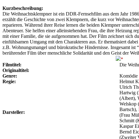
Kurzbeschreibung:
Die Weihnachtsklempner ist ein DDR-Fernsehfilm aus dem Jahr 198
erzählt die Geschichte von zwei Klempnern, die kurz vor Weihnacht
reparieren. Während ihrer Reise lernen die beiden Klempner untersc
Abenteuer. Sie helfen einer alleinstehenden Frau, die ihre Heizung r
mit einer Familie, die sie aufgenommen hat. Der Film zeichnet sich
einfühlsamen Umgang mit den Charakteren aus. Er thematisiert dabei
z.B. Wohnungsmangel und bürokratische Hindernisse. Insgesamt ist “
berührender Film über menschliche Solidarität und den Geist der Wei
Filmtitel:
Die Weih
Originaltitel:
Genre:
Komödie
Regie:
Helmut Kr
Ulrich Th
Hartwig (
(Albert),
Welskop (
Bartsch), 
Darsteller:
(Frau Mül
Schmitt (
Kaspar Ei
Bernd Eich
(Zweiter 