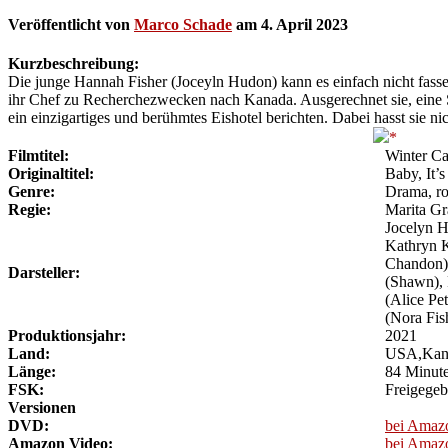
Veröffentlicht von
Marco Schade
am
4. April 2023
Kurzbeschreibung:
Die junge Hannah Fisher (Joceyln Hudon) kann es einfach nicht fassen
ihr Chef zu Recherchezwecken nach Kanada. Ausgerechnet sie, eine Sp
ein einzigartiges und berühmtes Eishotel berichten. Dabei hasst sie ni
Filmtitel:
Winter Ca
Originaltitel:
Baby, It’s
Genre:
Drama, r
Regie:
Marita Gr
Jocelyn H
Kathryn K
Chandon),
Darsteller:
(Shawn), 
(Alice Pe
(Nora Fis
Produktionsjahr:
2021
Land:
USA,Kan
Länge:
84 Minut
FSK:
Freigegeb
Versionen
DVD:
bei Amaz
Amazon Video:
bei Amaz