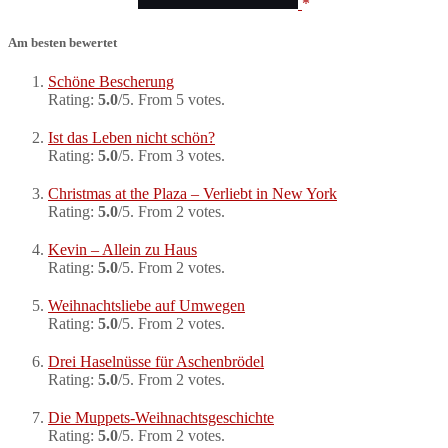
Am besten bewertet
Schöne Bescherung
Rating:
5.0
/5. From 5 votes.
Ist das Leben nicht schön?
Rating:
5.0
/5. From 3 votes.
Christmas at the Plaza – Verliebt in New York
Rating:
5.0
/5. From 2 votes.
Kevin – Allein zu Haus
Rating:
5.0
/5. From 2 votes.
Weihnachtsliebe auf Umwegen
Rating:
5.0
/5. From 2 votes.
Drei Haselnüsse für Aschenbrödel
Rating:
5.0
/5. From 2 votes.
Die Muppets-Weihnachtsgeschichte
Rating:
5.0
/5. From 2 votes.