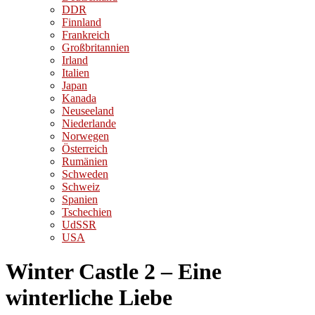
DDR
Finnland
Frankreich
Großbritannien
Irland
Italien
Japan
Kanada
Neuseeland
Niederlande
Norwegen
Österreich
Rumänien
Schweden
Schweiz
Spanien
Tschechien
UdSSR
USA
Winter Castle 2 – Eine
winterliche Liebe