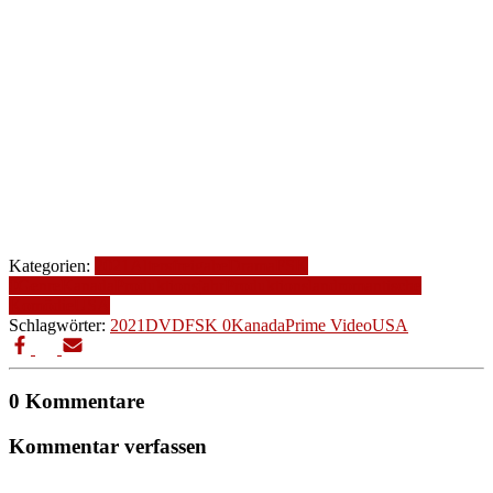
Kategorien:
2021
Altersfreigabe
Drama
FSK
0
Genre
Kanada
Produktionsjahr
Produktionsland
romantische
Komödie
USA
Schlagwörter:
2021
DVD
FSK 0
Kanada
Prime Video
USA
0 Kommentare
Kommentar verfassen