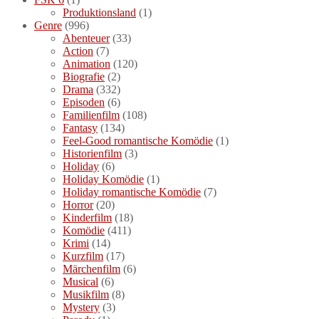
Produktionsland
(1)
Genre
(996)
Abenteuer
(33)
Action
(7)
Animation
(120)
Biografie
(2)
Drama
(332)
Episoden
(6)
Familienfilm
(108)
Fantasy
(134)
Feel-Good romantische Komödie
(1)
Historienfilm
(3)
Holiday
(6)
Holiday Komödie
(1)
Holiday romantische Komödie
(7)
Horror
(20)
Kinderfilm
(18)
Komödie
(411)
Krimi
(14)
Kurzfilm
(17)
Märchenfilm
(6)
Musical
(6)
Musikfilm
(8)
Mystery
(3)