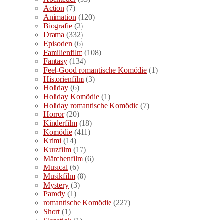
Action
(7)
Animation
(120)
Biografie
(2)
Drama
(332)
Episoden
(6)
Familienfilm
(108)
Fantasy
(134)
Feel-Good romantische Komödie
(1)
Historienfilm
(3)
Holiday
(6)
Holiday Komödie
(1)
Holiday romantische Komödie
(7)
Horror
(20)
Kinderfilm
(18)
Komödie
(411)
Krimi
(14)
Kurzfilm
(17)
Märchenfilm
(6)
Musical
(6)
Musikfilm
(8)
Mystery
(3)
Parody
(1)
romantische Komödie
(227)
Short
(1)