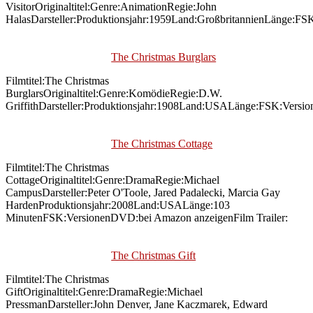
VisitorOriginaltitel:Genre:AnimationRegie:John
HalasDarsteller:Produktionsjahr:1959Land:GroßbritannienLänge:FS
The Christmas Burglars
Filmtitel:The Christmas
BurglarsOriginaltitel:Genre:KomödieRegie:D.W.
GriffithDarsteller:Produktionsjahr:1908Land:USALänge:FSK:Versio
The Christmas Cottage
Filmtitel:The Christmas
CottageOriginaltitel:Genre:DramaRegie:Michael
CampusDarsteller:Peter O'Toole, Jared Padalecki, Marcia Gay
HardenProduktionsjahr:2008Land:USALänge:103
MinutenFSK:VersionenDVD:bei Amazon anzeigenFilm Trailer:
The Christmas Gift
Filmtitel:The Christmas
GiftOriginaltitel:Genre:DramaRegie:Michael
PressmanDarsteller:John Denver, Jane Kaczmarek, Edward