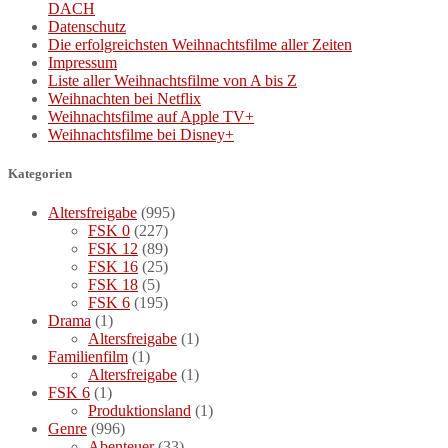
DACH
Datenschutz
Die erfolgreichsten Weihnachtsfilme aller Zeiten
Impressum
Liste aller Weihnachtsfilme von A bis Z
Weihnachten bei Netflix
Weihnachtsfilme auf Apple TV+
Weihnachtsfilme bei Disney+
Kategorien
Altersfreigabe
(995)
FSK 0
(227)
FSK 12
(89)
FSK 16
(25)
FSK 18
(5)
FSK 6
(195)
Drama
(1)
Altersfreigabe
(1)
Familienfilm
(1)
Altersfreigabe
(1)
FSK 6
(1)
Produktionsland
(1)
Genre
(996)
Abenteuer
(33)