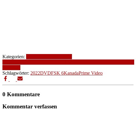
Kategorien:
2022
Altersfreigabe
FSK
6
Genre
Kanada
Komödie
Produktionsjahr
Produktionsland
romantische
Komödie
Schlagwörter:
2022
DVD
FSK 6
Kanada
Prime Video
0 Kommentare
Kommentar verfassen