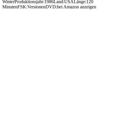
WinterProduktionsjahr:1986Land:USALänge:120
MinutenFSK:VersionenDVD:bei Amazon anzeigen