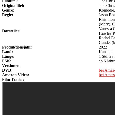
Filmtitel:
The Chris
Originaltitel:
The Chris
Genre:
Komödie,
Regie:
Jason Bo
Rhiannon 
(Mary), C
Vanessa G
Darsteller:
Hawley Pu
Rachel Fa
Gaudet (M
Produktionsjahr:
2022
Land:
Kanada
Länge:
1 Std. 28
FSK:
ab 6 Jahr
Versionen
DVD:
bei Amaz
Amazon Video:
bei Amaz
Film Trailer: