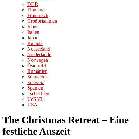
DDR
Finnland
Frankreich
Großbritannien
Irland
Italien
Japan
Kanada
Neuseeland
Niederlande
Norwegen
Österreich
Rumänien
Schweden
Schweiz
Spanien
Tschechien
UdSSR
USA
The Christmas Retreat – Eine
festliche Auszeit