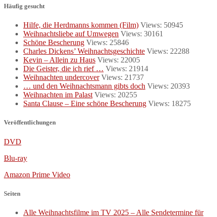
Häufig gesucht
Hilfe, die Herdmanns kommen (Film)
Views: 50945
Weihnachtsliebe auf Umwegen
Views: 30161
Schöne Bescherung
Views: 25846
Charles Dickens’ Weihnachtsgeschichte
Views: 22288
Kevin – Allein zu Haus
Views: 22005
Die Geister, die ich rief …
Views: 21914
Weihnachten undercover
Views: 21737
… und den Weihnachtsmann gibts doch
Views: 20393
Weihnachten im Palast
Views: 20255
Santa Clause – Eine schöne Bescherung
Views: 18275
Veröffentlichungen
DVD
Blu-ray
Amazon Prime Video
Seiten
Alle Weihnachtsfilme im TV 2025 – Alle Sendetermine für