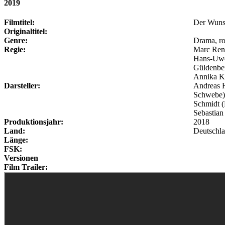
2019
Filmtitel:
Der Wunsc
Originaltitel:
Genre:
Drama, r
Regie:
Marc Ren
Hans-Uwe 
Güldenber
Annika Ku
Darsteller:
Andreas H
Schwebe),
Schmidt (
Sebastian
Produktionsjahr:
2018
Land:
Deutschl
Länge:
FSK:
Versionen
Film Trailer: