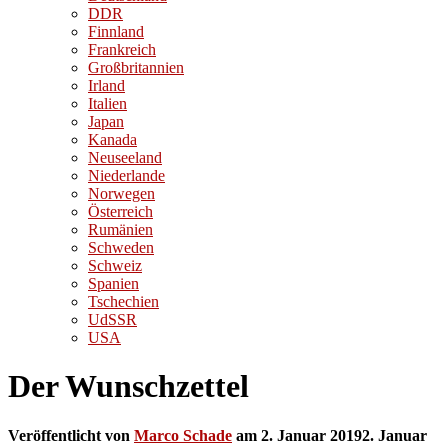
DDR
Finnland
Frankreich
Großbritannien
Irland
Italien
Japan
Kanada
Neuseeland
Niederlande
Norwegen
Österreich
Rumänien
Schweden
Schweiz
Spanien
Tschechien
UdSSR
USA
Der Wunschzettel
Veröffentlicht von
Marco Schade
am
2. Januar 2019
2. Januar