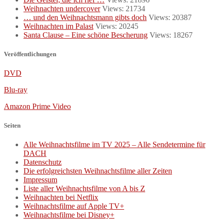
Weihnachten undercover
Views: 21734
… und den Weihnachtsmann gibts doch
Views: 20387
Weihnachten im Palast
Views: 20245
Santa Clause – Eine schöne Bescherung
Views: 18267
Veröffentlichungen
DVD
Blu-ray
Amazon Prime Video
Seiten
Alle Weihnachtsfilme im TV 2025 – Alle Sendetermine für
DACH
Datenschutz
Die erfolgreichsten Weihnachtsfilme aller Zeiten
Impressum
Liste aller Weihnachtsfilme von A bis Z
Weihnachten bei Netflix
Weihnachtsfilme auf Apple TV+
Weihnachtsfilme bei Disney+