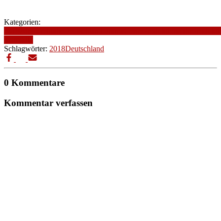
Kategorien:
2018
Altersfreigabe
Deutschland
Drama
Genre
Produktionsjahr
Produkti
Komödie
Schlagwörter:
2018
Deutschland
0 Kommentare
Kommentar verfassen