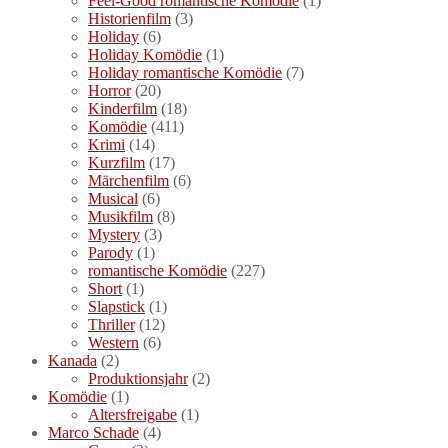
Feel-Good romantische Komödie
(1)
Historienfilm
(3)
Holiday
(6)
Holiday Komödie
(1)
Holiday romantische Komödie
(7)
Horror
(20)
Kinderfilm
(18)
Komödie
(411)
Krimi
(14)
Kurzfilm
(17)
Märchenfilm
(6)
Musical
(6)
Musikfilm
(8)
Mystery
(3)
Parody
(1)
romantische Komödie
(227)
Short
(1)
Slapstick
(1)
Thriller
(12)
Western
(6)
Kanada
(2)
Produktionsjahr
(2)
Komödie
(1)
Altersfreigabe
(1)
Marco Schade
(4)