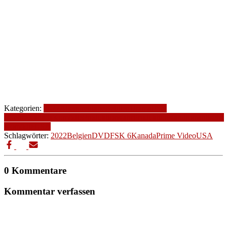
Kategorien:
2022
Altersfreigabe
Belgien
Drama
FSK
6
Genre
Kanada
Komödie
Produktionsjahr
Produktionsland
romantische
Komödie
USA
Schlagwörter:
2022
Belgien
DVD
FSK 6
Kanada
Prime Video
USA
0 Kommentare
Kommentar verfassen