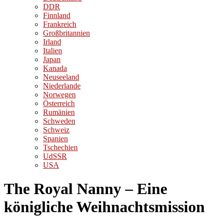
DDR
Finnland
Frankreich
Großbritannien
Irland
Italien
Japan
Kanada
Neuseeland
Niederlande
Norwegen
Österreich
Rumänien
Schweden
Schweiz
Spanien
Tschechien
UdSSR
USA
The Royal Nanny – Eine
königliche Weihnachtsmission