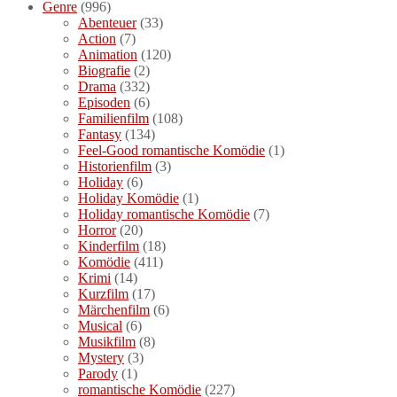
Genre
(996)
Abenteuer
(33)
Action
(7)
Animation
(120)
Biografie
(2)
Drama
(332)
Episoden
(6)
Familienfilm
(108)
Fantasy
(134)
Feel-Good romantische Komödie
(1)
Historienfilm
(3)
Holiday
(6)
Holiday Komödie
(1)
Holiday romantische Komödie
(7)
Horror
(20)
Kinderfilm
(18)
Komödie
(411)
Krimi
(14)
Kurzfilm
(17)
Märchenfilm
(6)
Musical
(6)
Musikfilm
(8)
Mystery
(3)
Parody
(1)
romantische Komödie
(227)