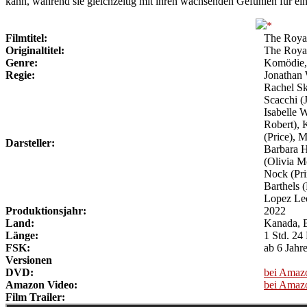
kann, während sie gleichzeitig mit ihren wachsenden Gefühlen für e
Filmtitel:
The Royal
Originaltitel:
The Roya
Genre:
Komödie,
Regie:
Jonathan 
Rachel Sk
Scacchi (
Isabelle 
Robert), 
(Price), 
Darsteller:
Barbara 
(Olivia M
Nock (Pri
Barthels 
Lopez Leo
Produktionsjahr:
2022
Land:
Kanada, 
Länge:
1 Std. 24
FSK:
ab 6 Jahr
Versionen
DVD:
bei Amaz
Amazon Video:
bei Amaz
Film Trailer: