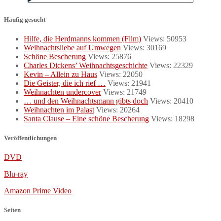
Häufig gesucht
Hilfe, die Herdmanns kommen (Film)
Views: 50953
Weihnachtsliebe auf Umwegen
Views: 30169
Schöne Bescherung
Views: 25876
Charles Dickens’ Weihnachtsgeschichte
Views: 22329
Kevin – Allein zu Haus
Views: 22050
Die Geister, die ich rief …
Views: 21941
Weihnachten undercover
Views: 21749
… und den Weihnachtsmann gibts doch
Views: 20410
Weihnachten im Palast
Views: 20264
Santa Clause – Eine schöne Bescherung
Views: 18298
Veröffentlichungen
DVD
Blu-ray
Amazon Prime Video
Seiten