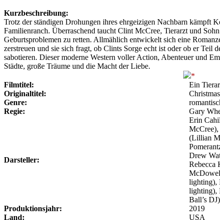
Kurzbeschreibung:
Trotz der ständigen Drohungen ihres ehrgeizigen Nachbarn kämpft Ken
Familienranch. Überraschend taucht Clint McCree, Tierarzt und Sohn
Geburtsproblemen zu retten. Allmählich entwickelt sich eine Romanz
zerstreuen und sie sich fragt, ob Clints Sorge echt ist oder ob er Teil
sabotieren. Dieser moderne Western voller Action, Abenteuer und Em
Städte, große Träume und die Macht der Liebe.
Filmtitel:
Ein Tiera
Originaltitel:
Christmas
Genre:
romantis
Regie:
Gary Whe
Erin Cahi
McCree), 
(Lillian 
Pomerantz
Drew Wate
Darsteller:
Rebecca K
McDowell 
lighting),
lighting),
Ball’s DJ)
Produktionsjahr:
2019
Land:
USA