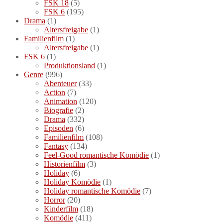
FSK 18
(5)
FSK 6
(195)
Drama
(1)
Altersfreigabe
(1)
Familienfilm
(1)
Altersfreigabe
(1)
FSK 6
(1)
Produktionsland
(1)
Genre
(996)
Abenteuer
(33)
Action
(7)
Animation
(120)
Biografie
(2)
Drama
(332)
Episoden
(6)
Familienfilm
(108)
Fantasy
(134)
Feel-Good romantische Komödie
(1)
Historienfilm
(3)
Holiday
(6)
Holiday Komödie
(1)
Holiday romantische Komödie
(7)
Horror
(20)
Kinderfilm
(18)
Komödie
(411)