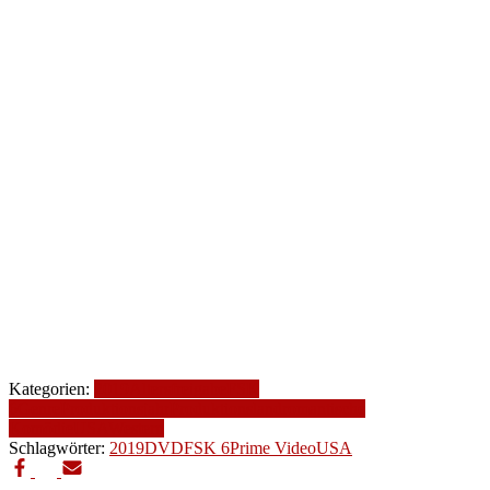
Kategorien:
2019
Altersfreigabe
FSK
6
Genre
Produktionsjahr
Produktionsland
romantische
Komödie
USA
Western
Schlagwörter:
2019
DVD
FSK 6
Prime Video
USA