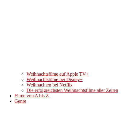
Weihnachtsfilme auf Apple TV+
Weihnachtsfilme bei Disney+
Weihnachten bei Netflix
Die erfolgreichsten Weihnachtsfilme aller Zeiten
Filme von A bis Z
Genre