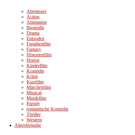
Abenteuer
Action
Animation
Biografie
Drama
Episoden
Familienfilm
Fantasy
Historienfilm
Horror
Kinderfilm
Komödie
Krimi
Kurzfilm
Märchenfilm
Musical
Musikfilm
Parody
romantische Komödie
Thriller
Western
Altersfreigabe