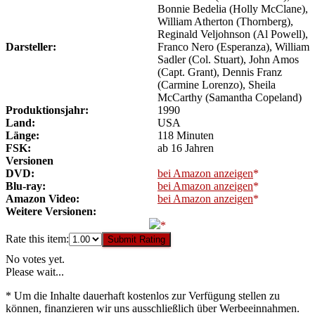
Bonnie Bedelia (Holly McClane),
William Atherton (Thornberg),
Reginald Veljohnson (Al Powell),
Darsteller:
Franco Nero (Esperanza), William
Sadler (Col. Stuart), John Amos
(Capt. Grant), Dennis Franz
(Carmine Lorenzo), Sheila
McCarthy (Samantha Copeland)
Produktionsjahr:
1990
Land:
USA
Länge:
118 Minuten
FSK:
ab 16 Jahren
Versionen
DVD:
bei Amazon anzeigen
Blu-ray:
bei Amazon anzeigen
Amazon Video:
bei Amazon anzeigen
Weitere Versionen:
Rate this item:
Submit Rating
No votes yet.
Please wait...
* Um die Inhalte dauerhaft kostenlos zur Verfügung stellen zu
können, finanzieren wir uns ausschließlich über Werbeeinnahmen.