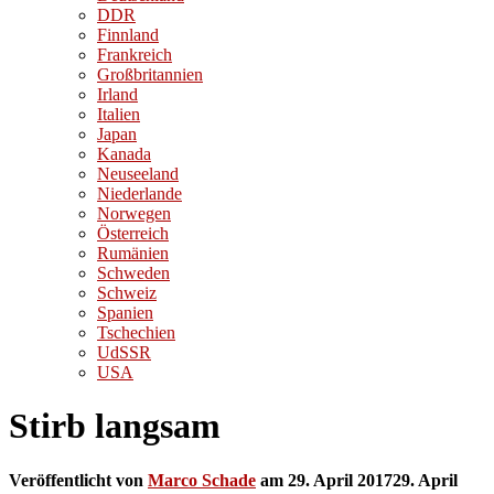
DDR
Finnland
Frankreich
Großbritannien
Irland
Italien
Japan
Kanada
Neuseeland
Niederlande
Norwegen
Österreich
Rumänien
Schweden
Schweiz
Spanien
Tschechien
UdSSR
USA
Stirb langsam
Veröffentlicht von
Marco Schade
am
29. April 2017
29. April