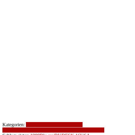
Kategorien:
1980-1989
Altersfreigabe
FSK
16
Genre
Produktionsjahr
Produktionsland
Thriller
USA