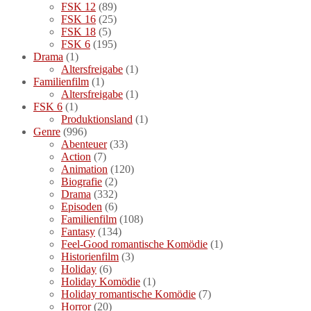
FSK 12
(89)
FSK 16
(25)
FSK 18
(5)
FSK 6
(195)
Drama
(1)
Altersfreigabe
(1)
Familienfilm
(1)
Altersfreigabe
(1)
FSK 6
(1)
Produktionsland
(1)
Genre
(996)
Abenteuer
(33)
Action
(7)
Animation
(120)
Biografie
(2)
Drama
(332)
Episoden
(6)
Familienfilm
(108)
Fantasy
(134)
Feel-Good romantische Komödie
(1)
Historienfilm
(3)
Holiday
(6)
Holiday Komödie
(1)
Holiday romantische Komödie
(7)
Horror
(20)