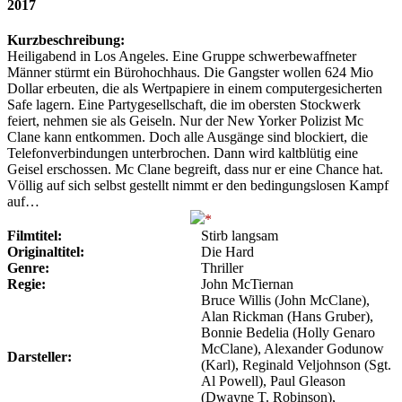
2017
Kurzbeschreibung:
Heiligabend in Los Angeles. Eine Gruppe schwerbewaffneter
Männer stürmt ein Bürohochhaus. Die Gangster wollen 624 Mio
Dollar erbeuten, die als Wertpapiere in einem computergesicherten
Safe lagern. Eine Partygesellschaft, die im obersten Stockwerk
feiert, nehmen sie als Geiseln. Nur der New Yorker Polizist Mc
Clane kann entkommen. Doch alle Ausgänge sind blockiert, die
Telefonverbindungen unterbrochen. Dann wird kaltblütig eine
Geisel erschossen. Mc Clane begreift, dass nur er eine Chance hat.
Völlig auf sich selbst gestellt nimmt er den bedingungslosen Kampf
auf…
Filmtitel:
Stirb langsam
Originaltitel:
Die Hard
Genre:
Thriller
Regie:
John McTiernan
Bruce Willis (John McClane),
Alan Rickman (Hans Gruber),
Bonnie Bedelia (Holly Genaro
McClane), Alexander Godunow
Darsteller:
(Karl), Reginald Veljohnson (Sgt.
Al Powell), Paul Gleason
(Dwayne T. Robinson),