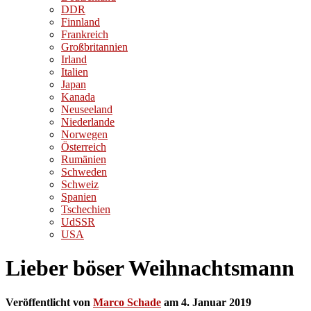
DDR
Finnland
Frankreich
Großbritannien
Irland
Italien
Japan
Kanada
Neuseeland
Niederlande
Norwegen
Österreich
Rumänien
Schweden
Schweiz
Spanien
Tschechien
UdSSR
USA
Lieber böser Weihnachtsmann
Veröffentlicht von
Marco Schade
am
4. Januar 2019