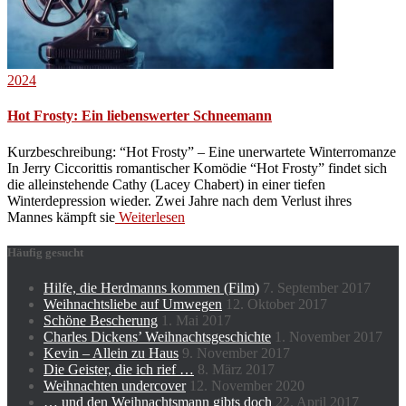
2024
Hot Frosty: Ein liebenswerter Schneemann
Kurzbeschreibung: “Hot Frosty” – Eine unerwartete Winterromanze
In Jerry Ciccorittis romantischer Komödie “Hot Frosty” findet sich
die alleinstehende Cathy (Lacey Chabert) in einer tiefen
Winterdepression wieder. Zwei Jahre nach dem Verlust ihres
Mannes kämpft sie
Weiterlesen
Häufig gesucht
Hilfe, die Herdmanns kommen (Film)
7. September 2017
Weihnachtsliebe auf Umwegen
12. Oktober 2017
Schöne Bescherung
1. Mai 2017
Charles Dickens’ Weihnachtsgeschichte
1. November 2017
Kevin – Allein zu Haus
9. November 2017
Die Geister, die ich rief …
8. März 2017
Weihnachten undercover
12. November 2020
… und den Weihnachtsmann gibts doch
22. April 2017