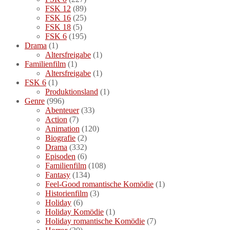
FSK 12
(89)
FSK 16
(25)
FSK 18
(5)
FSK 6
(195)
Drama
(1)
Altersfreigabe
(1)
Familienfilm
(1)
Altersfreigabe
(1)
FSK 6
(1)
Produktionsland
(1)
Genre
(996)
Abenteuer
(33)
Action
(7)
Animation
(120)
Biografie
(2)
Drama
(332)
Episoden
(6)
Familienfilm
(108)
Fantasy
(134)
Feel-Good romantische Komödie
(1)
Historienfilm
(3)
Holiday
(6)
Holiday Komödie
(1)
Holiday romantische Komödie
(7)