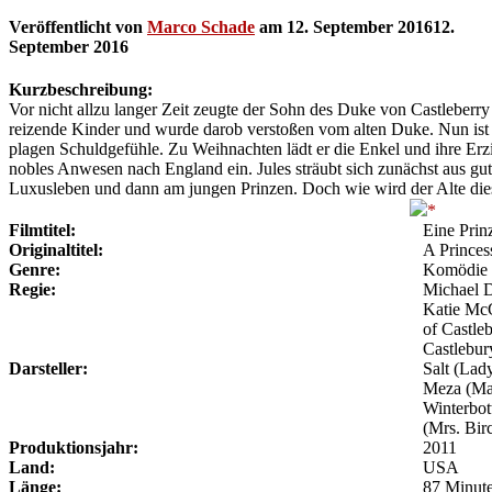
Veröffentlicht von
Marco Schade
am
12. September 2016
12.
September 2016
Kurzbeschreibung:
Vor nicht allzu langer Zeit zeugte der Sohn des Duke von Castleberr
reizende Kinder und wurde darob verstoßen vom alten Duke. Nun ist
plagen Schuldgefühle. Zu Weihnachten lädt er die Enkel und ihre Erzie
nobles Anwesen nach England ein. Jules sträubt sich zunächst aus gu
Luxusleben und dann am jungen Prinzen. Doch wie wird der Alte die
Filmtitel:
Eine Prin
Originaltitel:
A Princes
Genre:
Komödie
Regie:
Michael 
Katie Mc
of Castle
Castlebur
Darsteller:
Salt (Lad
Meza (Mad
Winterbot
(Mrs. Bir
Produktionsjahr:
2011
Land:
USA
Länge:
87 Minut