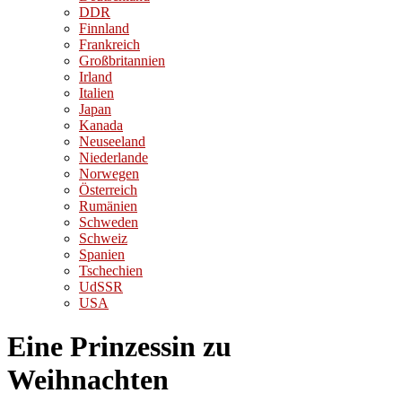
DDR
Finnland
Frankreich
Großbritannien
Irland
Italien
Japan
Kanada
Neuseeland
Niederlande
Norwegen
Österreich
Rumänien
Schweden
Schweiz
Spanien
Tschechien
UdSSR
USA
Eine Prinzessin zu
Weihnachten