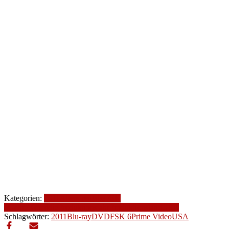
Kategorien:
2011
Altersfreigabe
FSK
6
Genre
Komödie
Produktionsjahr
Produktionsland
USA
Schlagwörter:
2011
Blu-ray
DVD
FSK 6
Prime Video
USA