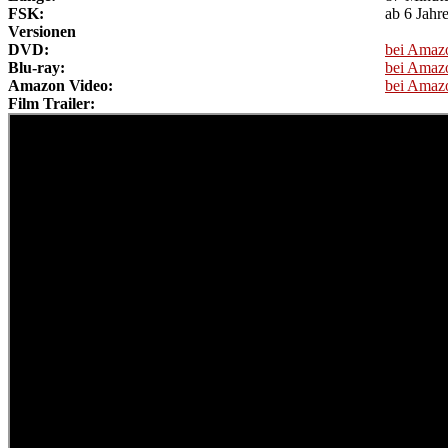
FSK:
ab 6 Jahr
Versionen
DVD:
bei Amaz
Blu-ray:
bei Amaz
Amazon Video:
bei Amaz
Film Trailer: