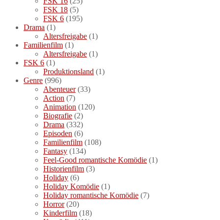
FSK 16
(25)
FSK 18
(5)
FSK 6
(195)
Drama
(1)
Altersfreigabe
(1)
Familienfilm
(1)
Altersfreigabe
(1)
FSK 6
(1)
Produktionsland
(1)
Genre
(996)
Abenteuer
(33)
Action
(7)
Animation
(120)
Biografie
(2)
Drama
(332)
Episoden
(6)
Familienfilm
(108)
Fantasy
(134)
Feel-Good romantische Komödie
(1)
Historienfilm
(3)
Holiday
(6)
Holiday Komödie
(1)
Holiday romantische Komödie
(7)
Horror
(20)
Kinderfilm
(18)