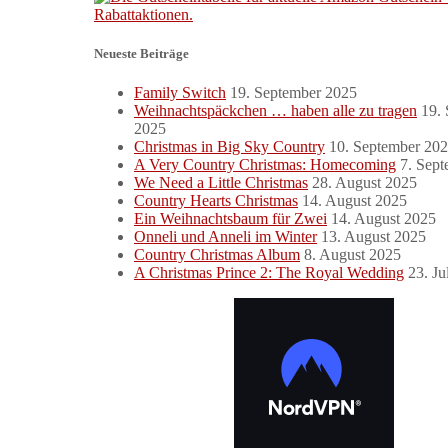
Neueste Beiträge
Family Switch
19. September 2025
Weihnachtspäckchen … haben alle zu tragen
19.
2025
Christmas in Big Sky Country
10. September 20
A Very Country Christmas: Homecoming
7. Sep
We Need a Little Christmas
28. August 2025
Country Hearts Christmas
14. August 2025
Ein Weihnachtsbaum für Zwei
14. August 2025
Onneli und Anneli im Winter
13. August 2025
Country Christmas Album
8. August 2025
A Christmas Prince 2: The Royal Wedding
23. Ju