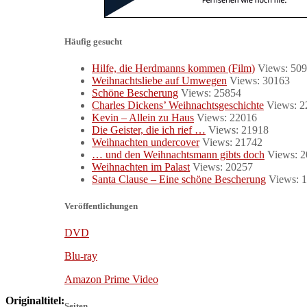
Häufig gesucht
Hilfe, die Herdmanns kommen (Film)
Views: 50
Weihnachtsliebe auf Umwegen
Views: 30163
Schöne Bescherung
Views: 25854
Charles Dickens’ Weihnachtsgeschichte
Views: 2
Kevin – Allein zu Haus
Views: 22016
Die Geister, die ich rief …
Views: 21918
Weihnachten undercover
Views: 21742
… und den Weihnachtsmann gibts doch
Views: 
Weihnachten im Palast
Views: 20257
Santa Clause – Eine schöne Bescherung
Views: 
Veröffentlichungen
DVD
Blu-ray
Amazon Prime Video
Originaltitel:
Seiten