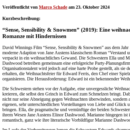
Veröffentlicht von
Marco Schade
am
23. Oktober 2024
Kurzbeschreibung:
“Sense, Sensibility & Snowmen” (2019): Eine weihnac
Romanze mit Hindernissen
David Winnings Film “Sense, Sensibility & Snowmen” aus dem Jahr 2
moderne Adaption von Jane Austens klassischem Roman “Verstand u
verpackt in ein weihnachtliches Gewand. Die Schwestern Ella und M
Dashwood betreiben gemeinsam eine erfolgreiche Party-Planungsfirm
Organisationstalent wird jedoch auf eine harte Probe gestellt, als sie 
erhalten, die Weihnachtsfeier für Edward Ferris, den Chef einer Spiel
organisieren. Die Herausforderung: Edward ist ein bekennender Weih
Die Schwestern stehen vor der Aufgabe, eine unvergessliche Weihnac
kreieren, die selbst den Grinch in Edward zum Schmelzen bringt. Dab
nicht nur seine Abneigung gegen Weihnachten überwinden, sondern a
eigenen, sehr unterschiedlichen Vorstellungen von Liebe und Glück u
bringen. Ella, die pragmatische und vernünftige der beiden Schwestern
ihrem Wesen Jane Austens Elinor Dashwood. Marianne hingegen ist 
romantisch, ganz wie ihre literarische Vorbildfigur Marianne Dashwo
Im Laufe der Vorbereitungen lernen die Schwestern Edwards charma