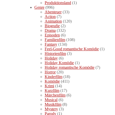
Produktionsland
(1)
Genre
(996)
Abenteuer
(33)
Action
(7)
Animation
(120)
Biografie
(2)
Drama
(332)
Episoden
(6)
Familienfilm
(108)
Fantasy
(134)
Feel-Good romantische Komödie
(1)
Historienfilm
(3)
Holiday
(6)
Holiday Komödie
(1)
Holiday romantische Komödie
(7)
Horror
(20)
Kinderfilm
(18)
Komödie
(411)
Krimi
(14)
Kurzfilm
(17)
Märchenfilm
(6)
Musical
(6)
Musikfilm
(8)
Mystery
(3)
Parody
(1)