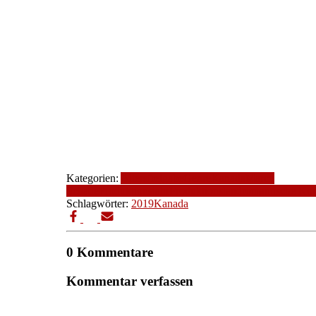
Kategorien:
Altersfreigabe
Genre
Kanada
Marco
Schade
Produktionsjahr
Produktionsland
romantische Ko
Schlagwörter:
2019
Kanada
0 Kommentare
Kommentar verfassen