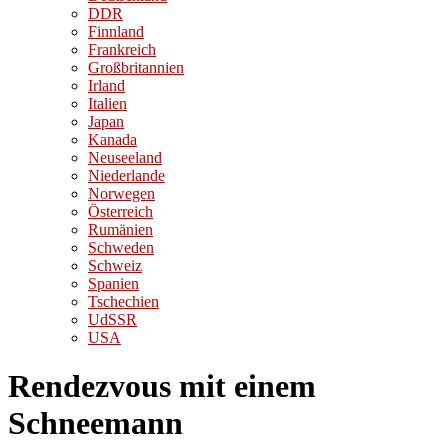
DDR
Finnland
Frankreich
Großbritannien
Irland
Italien
Japan
Kanada
Neuseeland
Niederlande
Norwegen
Österreich
Rumänien
Schweden
Schweiz
Spanien
Tschechien
UdSSR
USA
Rendezvous mit einem
Schneemann