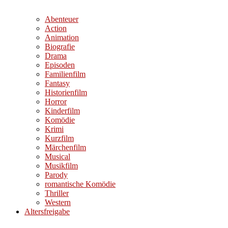
Abenteuer
Action
Animation
Biografie
Drama
Episoden
Familienfilm
Fantasy
Historienfilm
Horror
Kinderfilm
Komödie
Krimi
Kurzfilm
Märchenfilm
Musical
Musikfilm
Parody
romantische Komödie
Thriller
Western
Altersfreigabe