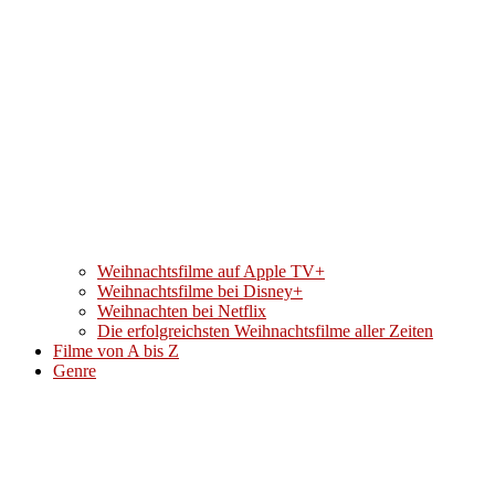
Weihnachtsfilme auf Apple TV+
Weihnachtsfilme bei Disney+
Weihnachten bei Netflix
Die erfolgreichsten Weihnachtsfilme aller Zeiten
Filme von A bis Z
Genre